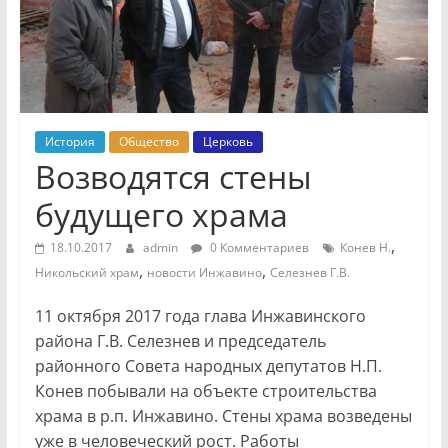
История
Общество
Церковь
Возводятся стены
будущего храма
,
18.10.2017
admin
0 Комментариев
Конев Н.
,
,
Никольский храм
новости Инжавино
Селезнев Г.В.
11 октября 2017 года глава Инжавинского
района Г.В. Селезнев и председатель
районного Совета народных депутатов Н.П.
Конев побывали на объекте строительства
храма в р.п. Инжавино. Стены храма возведены
уже в человеческий рост. Работы