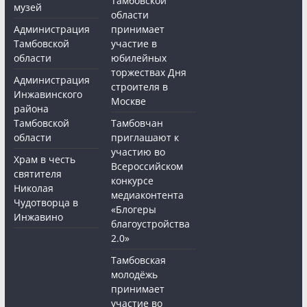
Тамбовской
музей
области
Администрация
принимает
Тамбовской
участие в
области
юбилейных
торжествах Дня
Администрация
строителя в
Инжавинского
Москве
района
Тамбовской
Тамбовчан
области
приглашают к
участию во
Храм в честь
Всероссийском
святителя
конкурсе
Николая
медиаконтента
Чудотворца в
«Блогеры
Инжавино
благоустройства
2.0»
Тамбовская
молодёжь
принимает
участие во