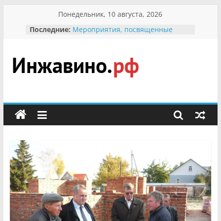
Перейти
Понедельник, 10 августа, 2026
к
Последние:
Мероприятия, посвященные
содержимому
Международному Дню семьи
Присвоение звания «Почётный
гражданин Инжавинского округа»
участнице Великой
Инжавино.рф
Отечественной, фронтовичке
Александре Николаевне
Кирсановой
сельский
Безопасность в сети Интернет
портал
Ученики приняли участие в
мероприятии «Сохраним
первоцветы!»
В вольере Воронинского
заповедника родились крапчатые
суслики