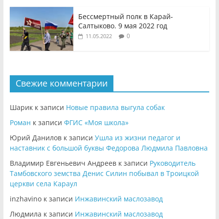
Бессмертный полк в Карай-
Салтыково. 9 мая 2022 год
0
11.05.2022
Свежие комментарии
Шарик
к записи
Новые правила выгула собак
Роман
к записи
ФГИС «Моя школа»
Юрий Данилов
к записи
Ушла из жизни педагог и
наставник с большой буквы Федорова Людмила Павловна
Владимир Евгеньевич Андреев
к записи
Руководитель
Тамбовского земства Денис Силин побывал в Троицкой
церкви села Караул
inzhavino
к записи
Инжавинский маслозавод
Людмила
к записи
Инжавинский маслозавод