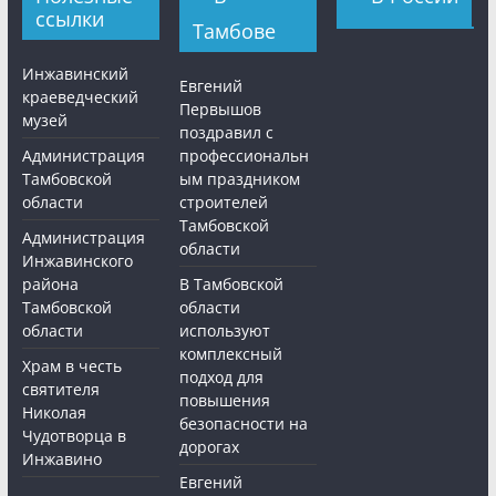
ссылки
Тамбове
Инжавинский
Евгений
краеведческий
Первышов
музей
поздравил с
Администрация
профессиональн
Тамбовской
ым праздником
области
строителей
Тамбовской
Администрация
области
Инжавинского
района
В Тамбовской
Тамбовской
области
области
используют
комплексный
Храм в честь
подход для
святителя
повышения
Николая
безопасности на
Чудотворца в
дорогах
Инжавино
Евгений