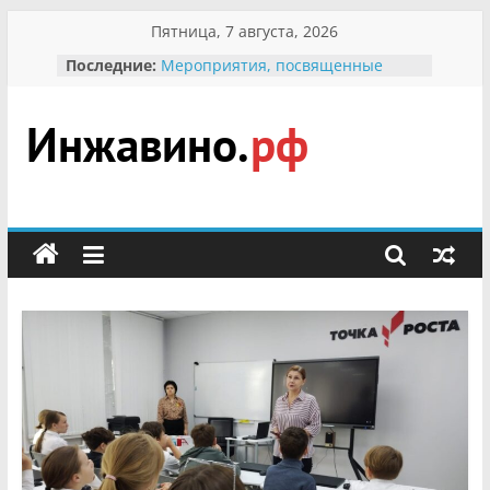
Перейти
Пятница, 7 августа, 2026
к
Последние:
Мероприятия, посвященные
содержимому
Международному Дню семьи
Присвоение звания «Почётный
гражданин Инжавинского округа»
участнице Великой
Инжавино.рф
Отечественной, фронтовичке
Александре Николаевне
Кирсановой
сельский
Безопасность в сети Интернет
портал
Ученики приняли участие в
мероприятии «Сохраним
первоцветы!»
В вольере Воронинского
заповедника родились крапчатые
суслики