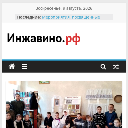
Перейти
Воскресенье, 9 августа, 2026
к
Последние:
Мероприятия, посвященные
содержимому
Международному Дню семьи
Присвоение звания «Почётный
гражданин Инжавинского округа»
участнице Великой
Инжавино.рф
Отечественной, фронтовичке
Александре Николаевне
Кирсановой
сельский
Безопасность в сети Интернет
портал
Ученики приняли участие в
мероприятии «Сохраним
первоцветы!»
В вольере Воронинского
заповедника родились крапчатые
суслики