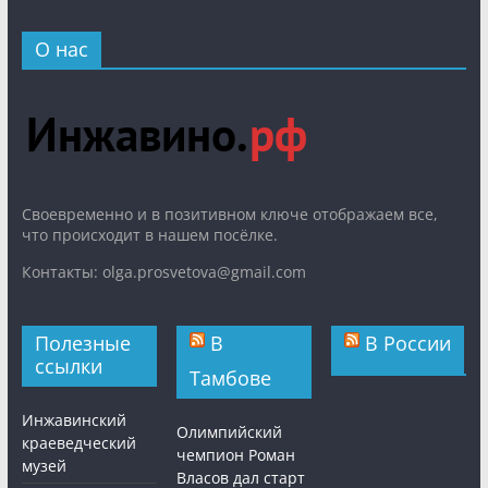
О нас
Cвоевременно и в позитивном ключе отображаем все,
что происходит в нашем посёлке.
Контакты: olga.prosvetova@gmail.com
Полезные
В
В России
ссылки
Тамбове
Инжавинский
Олимпийский
краеведческий
чемпион Роман
музей
Власов дал старт