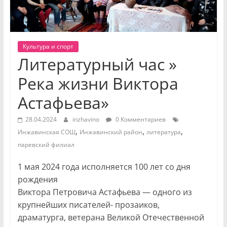
Культура и спорт
Литературный час »
Река жизни Виктора
Астафьева»
28.04.2024
inzhavino
0 Комментариев
,
,
,
Инжавинская СОШ
Инжавинский район
литература
паревский филиал
1 мая 2024 года исполняется 100 лет со дня
рождения
Виктора Петровича Астафьева — одного из
крупнейших писателей- прозаиков,
драматурга, ветерана Великой Отечественной