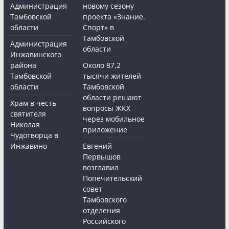
Администрация
новому сезону
Тамбовской
проекта «Знание.
области
Спорт» в
Тамбовской
Администрация
области
Инжавинского
района
Около 87,2
Тамбовской
тысячи жителей
области
Тамбовской
области решают
Храм в честь
вопросы ЖКХ
святителя
через мобильное
Николая
приложение
Чудотворца в
Инжавино
Евгений
Первышов
возглавил
Попечительский
совет
Тамбовского
отделения
Российского