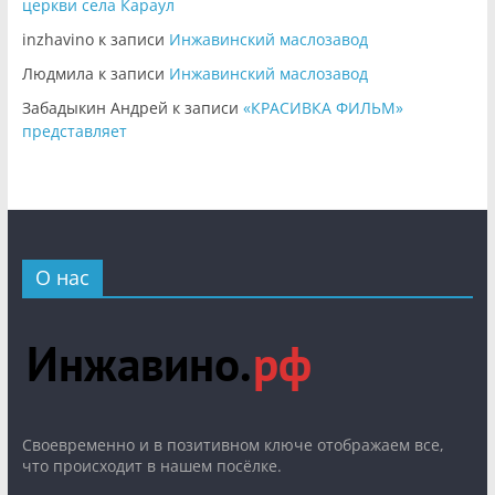
церкви села Караул
inzhavino
к записи
Инжавинский маслозавод
Людмила
к записи
Инжавинский маслозавод
Забадыкин Андрей
к записи
«КРАСИВКА ФИЛЬМ»
представляет
О нас
Cвоевременно и в позитивном ключе отображаем все,
что происходит в нашем посёлке.