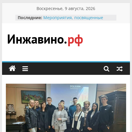
Перейти
Воскресенье, 9 августа, 2026
к
Последние:
Мероприятия, посвященные
содержимому
Международному Дню семьи
Присвоение звания «Почётный
гражданин Инжавинского округа»
участнице Великой
Инжавино.рф
Отечественной, фронтовичке
Александре Николаевне
Кирсановой
сельский
Безопасность в сети Интернет
портал
Ученики приняли участие в
мероприятии «Сохраним
первоцветы!»
В вольере Воронинского
заповедника родились крапчатые
суслики