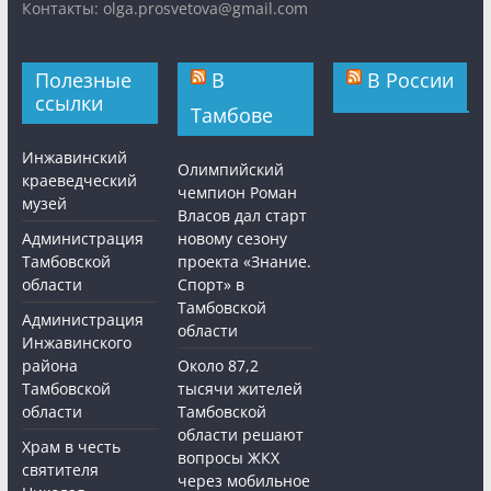
Контакты: olga.prosvetova@gmail.com
Полезные
В
В России
ссылки
Тамбове
Инжавинский
Олимпийский
краеведческий
чемпион Роман
музей
Власов дал старт
Администрация
новому сезону
Тамбовской
проекта «Знание.
области
Спорт» в
Тамбовской
Администрация
области
Инжавинского
района
Около 87,2
Тамбовской
тысячи жителей
области
Тамбовской
области решают
Храм в честь
вопросы ЖКХ
святителя
через мобильное