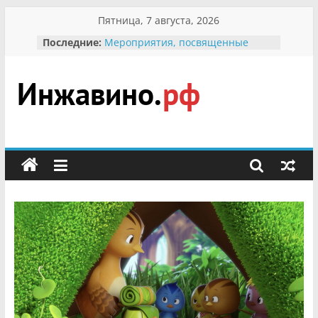
Перейти
Пятница, 7 августа, 2026
к
Последние:
Мероприятия, посвященные
содержимому
Международному Дню семьи
Присвоение звания «Почётный
гражданин Инжавинского округа»
участнице Великой
Инжавино.рф
Отечественной, фронтовичке
Александре Николаевне
Кирсановой
сельский
Безопасность в сети Интернет
портал
Ученики приняли участие в
мероприятии «Сохраним
первоцветы!»
В вольере Воронинского
заповедника родились крапчатые
суслики