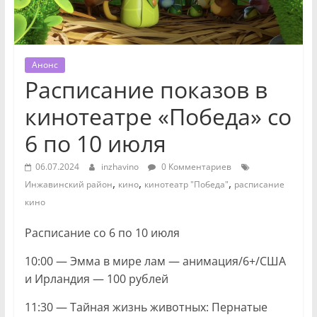
Анонс
Расписание показов в
кинотеатре «Победа» со
6 по 10 июля
06.07.2024
inzhavino
0 Комментариев
,
,
,
Инжавинский район
кино
кинотеатр "Победа"
расписание
кино
Расписание
со 6 по 10 июля
10:00 — Эмма в мире лам — анимация/6+/США
и Ирландия — 100 рублей
11:30 — Тайная жизнь животных: Пернатые