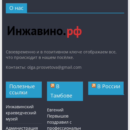
О нас
Cвоевременно и в позитивном ключе отображаем все,
что происходит в нашем посёлке.
Контакты: olga.prosvetova@gmail.com
Полезные
В
В России
ссылки
Тамбове
Инжавинский
Евгений
краеведческий
Первышов
музей
поздравил с
Администрация
профессиональн