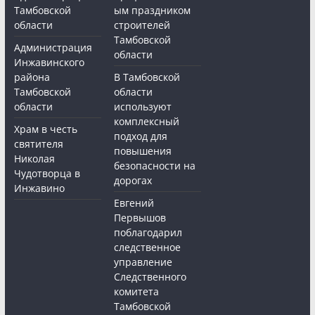
Тамбовской
ым праздником
области
строителей
Тамбовской
Администрация
области
Инжавинского
района
В Тамбовской
Тамбовской
области
области
используют
комплексный
Храм в честь
подход для
святителя
повышения
Николая
безопасности на
Чудотворца в
дорогах
Инжавино
Евгений
Первышов
поблагодарил
следственное
управление
Следственного
комитета
Тамбовской