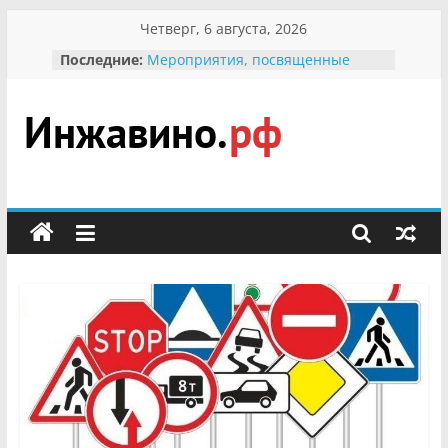
Перейти
Четверг, 6 августа, 2026
к
Последние:
Мероприятия, посвященные
содержимому
Международному Дню семьи
Присвоение звания «Почётный
гражданин Инжавинского округа»
участнице Великой
Инжавино.рф
Отечественной, фронтовичке
Александре Николаевне
Кирсановой
сельский
Безопасность в сети Интернет
портал
Ученики приняли участие в
мероприятии «Сохраним
первоцветы!»
В вольере Воронинского
заповедника родились крапчатые
суслики