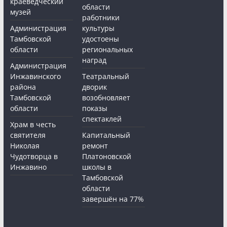
краеведческий
области
музей
работники
Администрация
культуры
Тамбовской
удостоены
области
региональных
наград
Администрация
Инжавинского
Театральный
района
дворик
Тамбовской
возобновляет
области
показы
спектаклей
Храм в честь
святителя
Капитальный
Николая
ремонт
Чудотворца в
Платоновской
Инжавино
школы в
Тамбовской
области
завершён на 77%