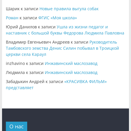
Шарик
к записи
Новые правила выгула собак
Роман
к записи
ФГИС «Моя школа»
Юрий Данилов
к записи
Ушла из жизни педагог и
наставник с большой буквы Федорова Людмила Павловна
Владимир Евгеньевич Андреев
к записи
Руководитель
Тамбовского земства Денис Силин побывал в Троицкой
церкви села Караул
inzhavino
к записи
Инжавинский маслозавод
Людмила
к записи
Инжавинский маслозавод
Забадыкин Андрей
к записи
«КРАСИВКА ФИЛЬМ»
представляет
О нас