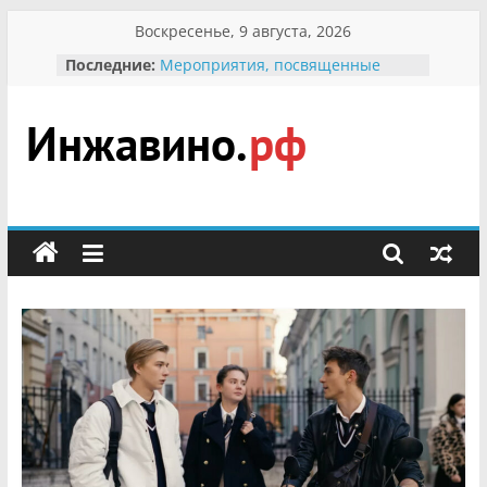
Перейти
Воскресенье, 9 августа, 2026
к
Последние:
Мероприятия, посвященные
содержимому
Международному Дню семьи
Присвоение звания «Почётный
гражданин Инжавинского округа»
участнице Великой
Инжавино.рф
Отечественной, фронтовичке
Александре Николаевне
Кирсановой
сельский
Безопасность в сети Интернет
портал
Ученики приняли участие в
мероприятии «Сохраним
первоцветы!»
В вольере Воронинского
заповедника родились крапчатые
суслики