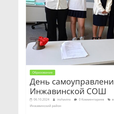
Образование
День самоуправлени
Инжавинской СОШ
06.10.2024
inzhavino
0 Комментариев
в
Инжавинский район