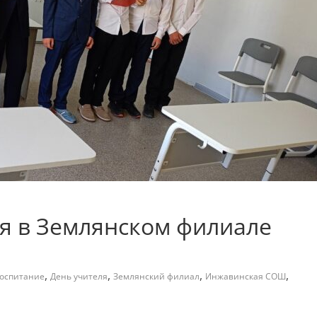
я в Землянском филиале
,
,
,
,
оспитание
День учителя
Землянский филиал
Инжавинская СОШ