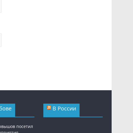
бове
В России
рвышов посетил
дприятия