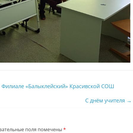
 Филиале «Балыклейский» Красивской СОШ
С днём учителя
→
зательные поля помечены
*