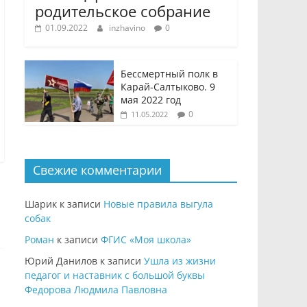
родительское собрание
01.09.2022
inzhavino
0
Бессмертный полк в
Карай-Салтыково. 9
мая 2022 год
0
11.05.2022
Свежие комментарии
Шарик
к записи
Новые правила выгула
собак
Роман
к записи
ФГИС «Моя школа»
Юрий Данилов
к записи
Ушла из жизни
педагог и наставник с большой буквы
Федорова Людмила Павловна