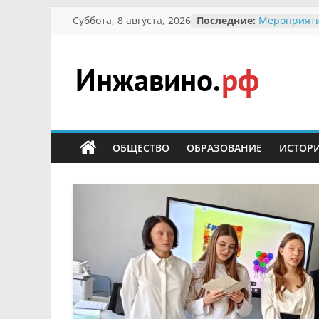
Перейти
Суббота, 8 августа, 2026
Последние:
Мероприяти
к
Международ
Присвоение
содержимому
гражданин 
участнице 
Инжавино.рф
Отечествен
Александре
Кирсановой
сельский
Безопасност
портал
ОБЩЕСТВО
ОБРАЗОВАНИЕ
ИСТОР
Ученики пр
мероприяти
первоцветы
В вольере 
заповедник
суслики