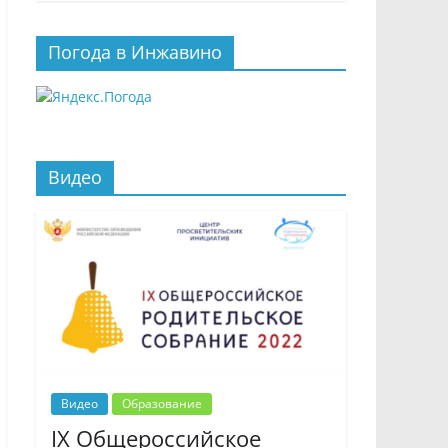
Погода в Инжавино
Видео
Видео
Образование
IX Общероссийское