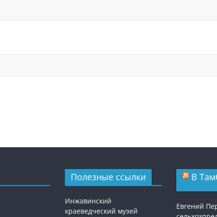
Полезные ссылки
В Там
Инжавинский
Евгений Пе
краеведческий музей
сельхозпре