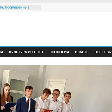
я, посвященные
ному Дню семьи
 звания «Почётный
Инжавинского округа»
Великой
ной, фронтовичке
 Николаевне
ь в сети Интернет
ИЯ
КУЛЬТУРА И СПОРТ
ЭКОЛОГИЯ
ВЛАСТЬ
ЦЕРКОВЬ
иняли участие в
и «Сохраним
!»
Воронинского
а родились крапчатые