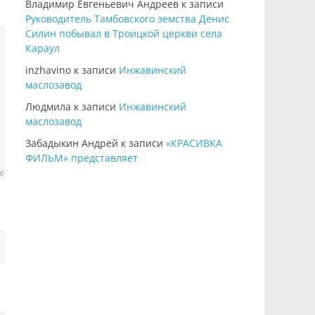
Владимир Евгеньевич Андреев
к записи
Руководитель Тамбовского земства Денис
Силин побывал в Троицкой церкви села
Караул
inzhavino
к записи
Инжавинский
маслозавод
Людмила
к записи
Инжавинский
маслозавод
Забадыкин Андрей
к записи
«КРАСИВКА
ФИЛЬМ» представляет