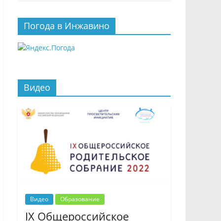
Погода в Инжавино
Видео
Видео
Образование
IX Общероссийское