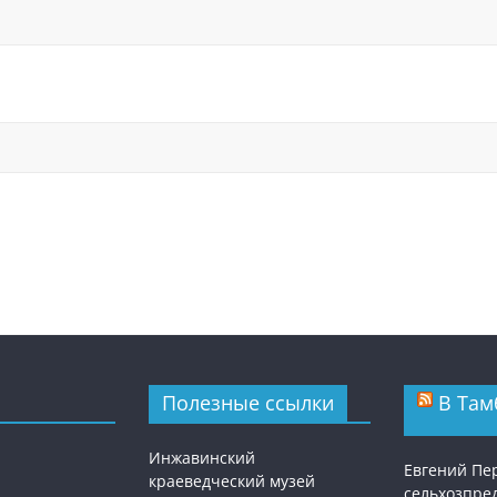
Полезные ссылки
В Там
Инжавинский
Евгений Пе
краеведческий музей
сельхозпре