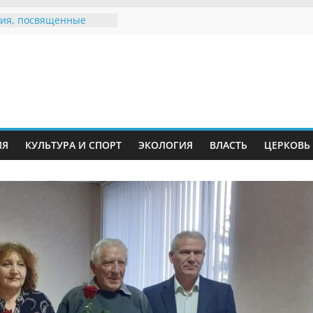
ия, посвященные
дному Дню семьи
е звания «Почётный
Инжавинского округа»
Великой
ной, фронтовичке
 Николаевне
й
ть в сети Интернет
ИЯ
КУЛЬТУРА И СПОРТ
ЭКОЛОГИЯ
ВЛАСТЬ
ЦЕРКОВЬ
иняли участие в
ии «Сохраним
!»
Воронинского
а родились крапчатые