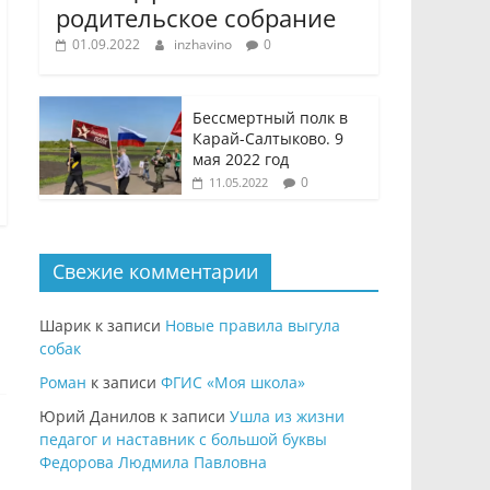
родительское собрание
01.09.2022
inzhavino
0
Бессмертный полк в
Карай-Салтыково. 9
мая 2022 год
0
11.05.2022
Свежие комментарии
Шарик
к записи
Новые правила выгула
собак
Роман
к записи
ФГИС «Моя школа»
Юрий Данилов
к записи
Ушла из жизни
педагог и наставник с большой буквы
Федорова Людмила Павловна