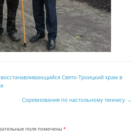
 восстанавливающийся Свято-Троицкий храм в
ия
Соревнования по настольному теннису
→
зательные поля помечены
*