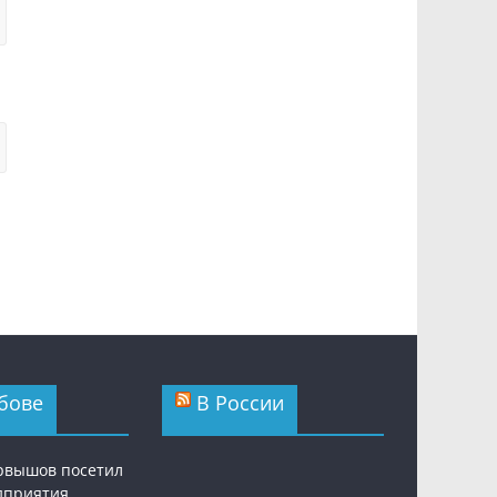
бове
В России
рвышов посетил
дприятия