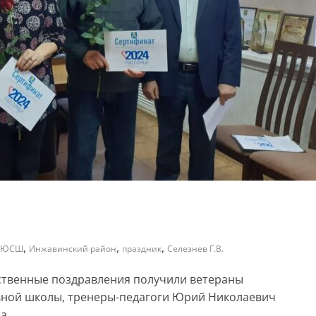
,
,
,
ДЮСШ
Инжавинский район
праздник
Селезнев Г.В.
ественные поздравления получили ветераны
ной школы, тренеры-педагоги Юрий Николаевич
а.