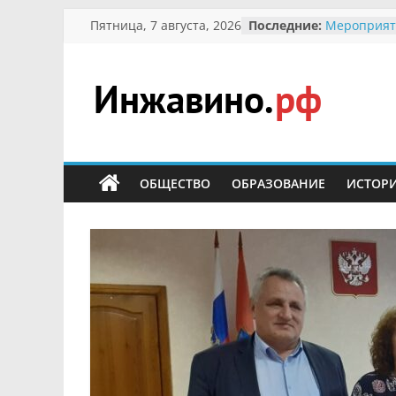
Перейти
Пятница, 7 августа, 2026
Последние:
Мероприят
к
Междунаро
Присвоени
содержимому
гражданин 
участнице 
Инжавино.рф
Отечествен
Александре
Кирсаново
сельский
Безопаснос
портал
ОБЩЕСТВО
ОБРАЗОВАНИЕ
ИСТОР
Ученики пр
мероприят
первоцветы
В вольере 
заповедник
суслики