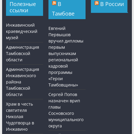
Полезные
В
В России
ссылки
Тамбове
Инжавинский
Евгений
краеведческий
Первышов
музей
вручил дипломы
Администрация
первым
Тамбовской
выпускникам
области
региональной
кадровой
Администрация
программы
Инжавинского
«Герои
района
Тамбовщины»
Тамбовской
области
Сергей Попов
назначен врип
Храм в честь
главы
святителя
Сосновского
Николая
муниципального
Чудотворца в
округа
Инжавино