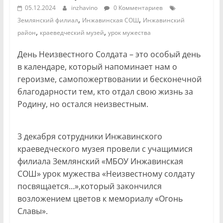
05.12.2024
inzhavino
0 Комментариев
,
,
Землянский филиал
Инжавинская СОШ
Инжавинский
,
,
район
краеведческий музей
урок мужества
День Неизвестного Солдата – это особый день
в календаре, который напоминает нам о
героизме, самопожертвовании и бесконечной
благодарности тем, кто отдал свою жизнь за
Родину, но остался неизвестным.
3 декабря сотрудники Инжавинского
краеведческого музея провели с учащимися
филиала Землянский «МБОУ Инжавинская
СОШ» урок мужества «Неизвестному солдату
посвящается…»,который закончился
возложением цветов к мемориалу «Огонь
Славы».