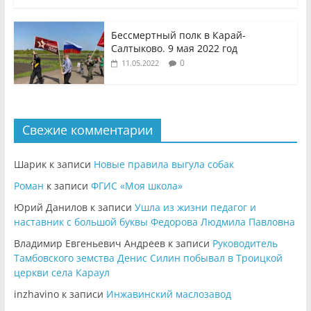
Бессмертный полк в Карай-
Салтыково. 9 мая 2022 год
0
11.05.2022
Свежие комментарии
Шарик
к записи
Новые правила выгула собак
Роман
к записи
ФГИС «Моя школа»
Юрий Данилов
к записи
Ушла из жизни педагог и
наставник с большой буквы Федорова Людмила Павловна
Владимир Евгеньевич Андреев
к записи
Руководитель
Тамбовского земства Денис Силин побывал в Троицкой
церкви села Караул
inzhavino
к записи
Инжавинский маслозавод