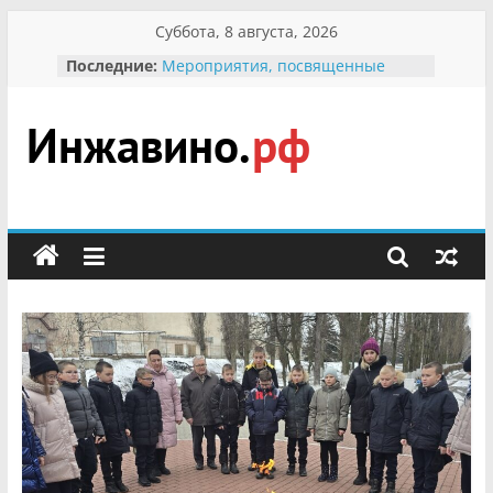
Перейти
Суббота, 8 августа, 2026
к
Последние:
Мероприятия, посвященные
содержимому
Международному Дню семьи
Присвоение звания «Почётный
гражданин Инжавинского округа»
участнице Великой
Инжавино.рф
Отечественной, фронтовичке
Александре Николаевне
Кирсановой
сельский
Безопасность в сети Интернет
портал
Ученики приняли участие в
мероприятии «Сохраним
первоцветы!»
В вольере Воронинского
заповедника родились крапчатые
суслики