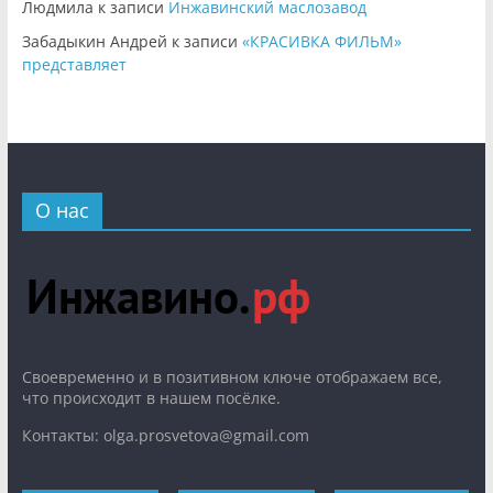
Людмила
к записи
Инжавинский маслозавод
Забадыкин Андрей
к записи
«КРАСИВКА ФИЛЬМ»
представляет
О нас
Cвоевременно и в позитивном ключе отображаем все,
что происходит в нашем посёлке.
Контакты: olga.prosvetova@gmail.com