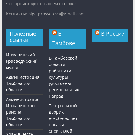
что происходит в нашем посёлке.
Контакты: olga.prosvetova@gmail.com
Полезные
В
В России
ссылки
Тамбове
Инжавинский
В Тамбовской
краеведческий
области
музей
работники
Администрация
культуры
Тамбовской
удостоены
области
региональных
наград
Администрация
Инжавинского
Театральный
района
дворик
Тамбовской
возобновляет
области
показы
спектаклей
Храм в честь