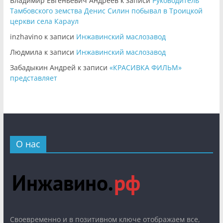
Владимир Евгеньевич Андреев
к записи
Руководитель
Тамбовского земства Денис Силин побывал в Троицкой
церкви села Караул
inzhavino
к записи
Инжавинский маслозавод
Людмила
к записи
Инжавинский маслозавод
Забадыкин Андрей
к записи
«КРАСИВКА ФИЛЬМ»
представляет
О нас
Cвоевременно и в позитивном ключе отображаем все,