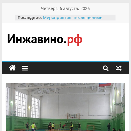
Перейти
Четверг, 6 августа, 2026
к
Последние:
Мероприятия, посвященные
содержимому
Международному Дню семьи
Присвоение звания «Почётный
гражданин Инжавинского округа»
участнице Великой
Инжавино.рф
Отечественной, фронтовичке
Александре Николаевне
Кирсановой
сельский
Безопасность в сети Интернет
портал
Ученики приняли участие в
мероприятии «Сохраним
первоцветы!»
В вольере Воронинского
заповедника родились крапчатые
суслики