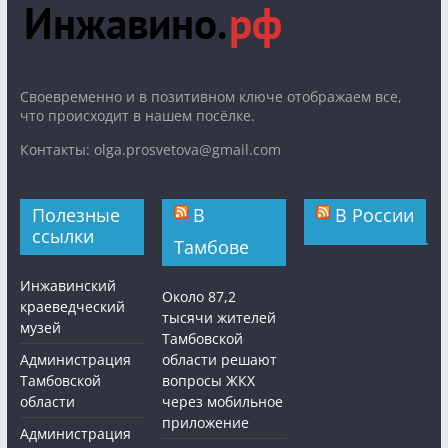
Cвоевременно и в позитивном ключе отображаем все,
что происходит в нашем посёлке.
Контакты: olga.prosvetova@gmail.com
Полезные
В
В России
ссылки
Тамбове
Инжавинский
Около 87,2
краеведческий
тысячи жителей
музей
Тамбовской
Администрация
области решают
Тамбовской
вопросы ЖКХ
области
через мобильное
приложение
Администрация