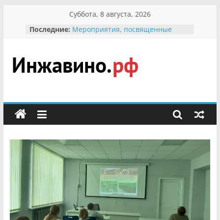
Перейти
Суббота, 8 августа, 2026
к
Последние:
Мероприятия, посвященные
содержимому
Международному Дню семьи
Присвоение звания «Почётный
гражданин Инжавинского округа»
участнице Великой
Инжавино.рф
Отечественной, фронтовичке
Александре Николаевне
Кирсановой
сельский
Безопасность в сети Интернет
портал
Ученики приняли участие в
мероприятии «Сохраним
первоцветы!»
В вольере Воронинского
заповедника родились крапчатые
суслики