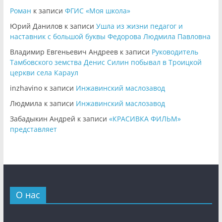
Роман
к записи
ФГИС «Моя школа»
Юрий Данилов
к записи
Ушла из жизни педагог и
наставник с большой буквы Федорова Людмила Павловна
Владимир Евгеньевич Андреев
к записи
Руководитель
Тамбовского земства Денис Силин побывал в Троицкой
церкви села Караул
inzhavino
к записи
Инжавинский маслозавод
Людмила
к записи
Инжавинский маслозавод
Забадыкин Андрей
к записи
«КРАСИВКА ФИЛЬМ»
представляет
О нас