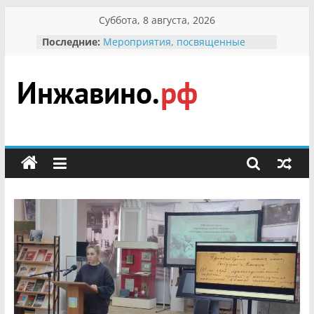
Перейти
Суббота, 8 августа, 2026
к
Последние:
Мероприятия, посвященные
содержимому
Международному Дню семьи
Присвоение звания «Почётный
гражданин Инжавинского округа»
участнице Великой
Инжавино.рф
Отечественной, фронтовичке
Александре Николаевне
Кирсановой
сельский
Безопасность в сети Интернет
портал
Ученики приняли участие в
мероприятии «Сохраним
первоцветы!»
В вольере Воронинского
заповедника родились крапчатые
суслики