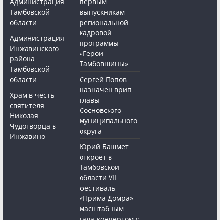
Администрация
первым
Тамбовской
выпускникам
области
региональной
кадровой
Администрация
программы
Инжавинского
«Герои
района
Тамбовщины»
Тамбовской
области
Сергей Попов
назначен врип
Храм в честь
главы
святителя
Сосновского
Николая
муниципального
Чудотворца в
округа
Инжавино
Юрий Башмет
откроет в
Тамбовской
области VII
фестиваль
«Прима Домра»
масштабным
гала-концертом у