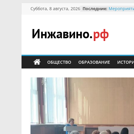
В вольере 
Перейти
Суббота, 8 августа, 2026
Последние:
заповедник
к
суслики
содержимому
Мероприяти
Международ
Присвоение
Инжавино.рф
гражданин 
участнице 
Отечествен
сельский
Александре
портал
ОБЩЕСТВО
ОБРАЗОВАНИЕ
ИСТОР
Кирсановой
Безопасност
Ученики пр
мероприяти
первоцветы