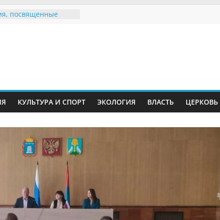
Воронинского
а родились крапчатые
я, посвященные
ному Дню семьи
 звания «Почётный
Инжавинского округа»
Великой
ной, фронтовичке
 Николаевне
ИЯ
КУЛЬТУРА И СПОРТ
ЭКОЛОГИЯ
ВЛАСТЬ
ЦЕРКОВЬ
ь в сети Интернет
иняли участие в
и «Сохраним
!»