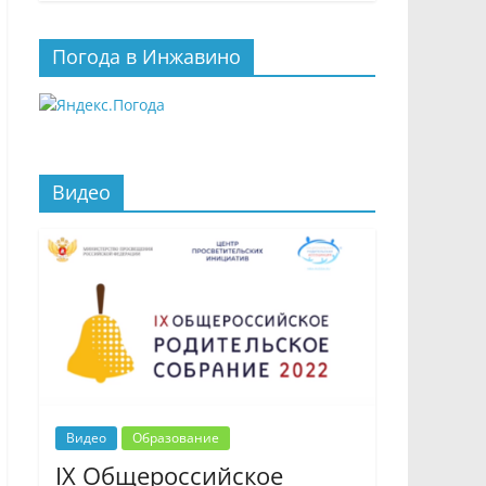
Погода в Инжавино
Видео
Видео
Образование
IX Общероссийское