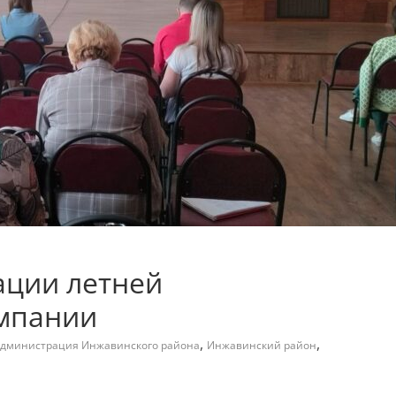
ации летней
мпании
,
,
дминистрация Инжавинского района
Инжавинский район