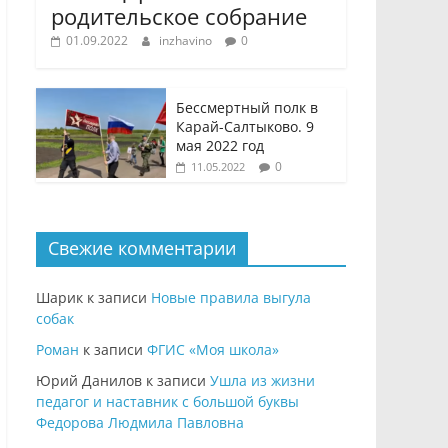
родительское собрание
01.09.2022
inzhavino
0
Бессмертный полк в
Карай-Салтыково. 9
мая 2022 год
0
11.05.2022
Свежие комментарии
Шарик
к записи
Новые правила выгула
собак
Роман
к записи
ФГИС «Моя школа»
Юрий Данилов
к записи
Ушла из жизни
педагог и наставник с большой буквы
Федорова Людмила Павловна