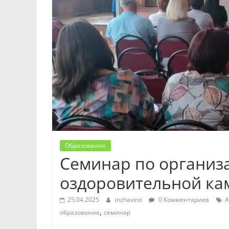
Образование
Семинар по организ
оздоровительной ка
25.04.2025
inzhavino
0 Комментариев
А
,
образование
семинар