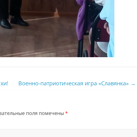
хи!
Военно-патриотическая игра «Славянка»
→
зательные поля помечены
*