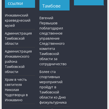
ссылки
Тамбове
Инжавинский
Евгений
краеведческий
Первышов
музей
поблагодарил
Администрация
следственное
Тамбовской
управление
области
Следственного
комитета
Администрация
Тамбовской
Инжавинского
области за
района
сотрудничество
Тамбовской
области
Более ста
спортивных
Храм в честь
мероприятий
святителя
пройдут в
Николая
Тамбовской
Чудотворца в
области ко Дню
Инжавино
физкультурника