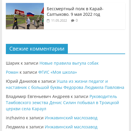
Бессмертный полк в Карай-
Салтыково. 9 мая 2022 год
0
11.05.2022
Свежие комментарии
Шарик
к записи
Новые правила выгула собак
Роман
к записи
ФГИС «Моя школа»
Юрий Данилов
к записи
Ушла из жизни педагог и
наставник с большой буквы Федорова Людмила Павловна
Владимир Евгеньевич Андреев
к записи
Руководитель
Тамбовского земства Денис Силин побывал в Троицкой
церкви села Караул
inzhavino
к записи
Инжавинский маслозавод
Людмила
к записи
Инжавинский маслозавод