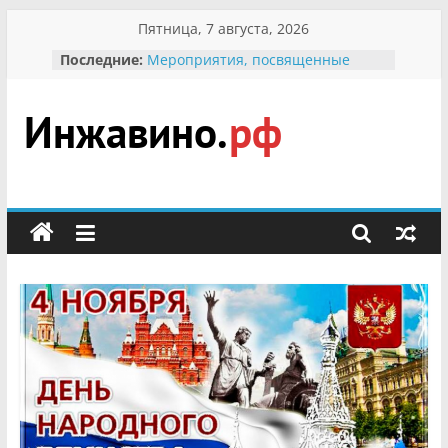
Перейти
Пятница, 7 августа, 2026
к
Последние:
В вольере Воронинского
содержимому
заповедника родились крапчатые
суслики
Мероприятия, посвященные
Международному Дню семьи
Инжавино.рф
Присвоение звания «Почётный
гражданин Инжавинского округа»
участнице Великой
сельский
Отечественной, фронтовичке
портал
Александре Николаевне
Кирсановой
Безопасность в сети Интернет
Ученики приняли участие в
мероприятии «Сохраним
первоцветы!»