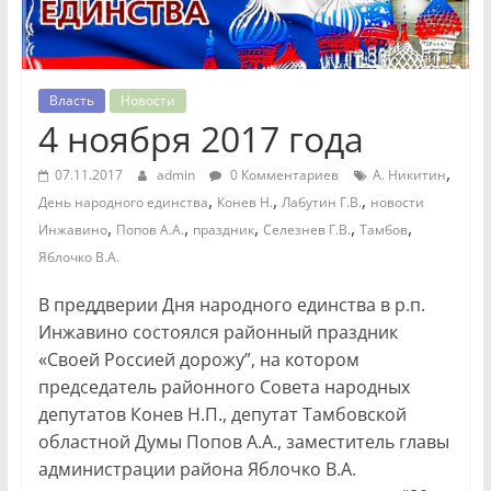
Власть
Новости
4 ноября 2017 года
,
07.11.2017
admin
0 Комментариев
А. Никитин
,
,
,
День народного единства
Конев Н.
Лабутин Г.В.
новости
,
,
,
,
,
Инжавино
Попов А.А.
праздник
Селезнев Г.В.
Тамбов
Яблочко В.А.
В преддверии Дня народного единства в р.п.
Инжавино состоялся районный праздник
«Своей Россией дорожу”, на котором
председатель районного Совета народных
депутат
ов Конев Н.П., депутат Тамбовской
областной Думы Попов А.А., заместитель главы
администрации района Яблочко В.А.