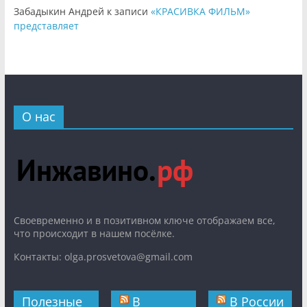
Забадыкин Андрей
к записи
«КРАСИВКА ФИЛЬМ»
представляет
О нас
Cвоевременно и в позитивном ключе отображаем все,
что происходит в нашем посёлке.
Контакты: olga.prosvetova@gmail.com
Полезные
В
В России