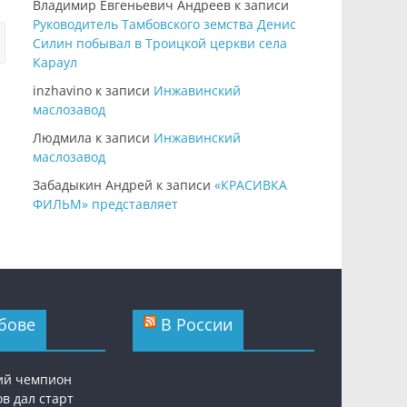
Владимир Евгеньевич Андреев
к записи
Руководитель Тамбовского земства Денис
Силин побывал в Троицкой церкви села
Караул
inzhavino
к записи
Инжавинский
маслозавод
Людмила
к записи
Инжавинский
маслозавод
Забадыкин Андрей
к записи
«КРАСИВКА
ФИЛЬМ» представляет
бове
В России
ий чемпион
в дал старт