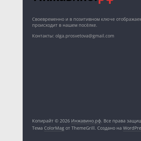
Cвоевременно и в позитивном ключе отображаем
происходит в нашем посёлке.
Контакты: olga.prosvetova@gmail.com
Копирайт © 2026
Инжавино.рф
. Все права защи
Тема
ColorMag
от ThemeGrill. Создано на
WordPre