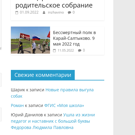
родительское собрание
01.09.2022
inzhavino
0
Бессмертный полк в
Карай-Салтыково. 9
мая 2022 год
0
11.05.2022
Свежие комментарии
Шарик
к записи
Новые правила выгула
собак
Роман
к записи
ФГИС «Моя школа»
Юрий Данилов
к записи
Ушла из жизни
педагог и наставник с большой буквы
Федорова Людмила Павловна