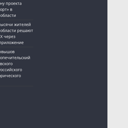
ну проекта
орт» в
 области
 тысячи жителей
 области решают
Х через
приложение
ервышов
Попечительский
вского
Российского
орического