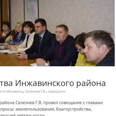
тва Инжавинского района
,
,
ости Инжавино
Селезнев Г.В.
совещание
района Селезнев Г.В. провел совещание с главами
опросы: землепользования, благоустройства,
текущей деятельности.