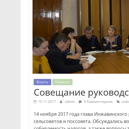
Власть
Новости
Совещание руководс
15.11.2017
admin
0 Комментариев
нов
14 ноября 2017 года глава Инжавинского 
сельсоветов и поссовета. Обсуждались в
собираемость налогов, а также вопросы 