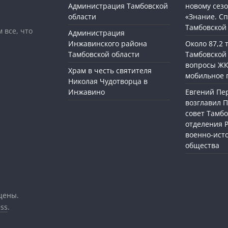
Администрация Тамбовской
новому сезо
области
«Знание. Сп
Тамбовской
 все, что
Администрация
Инжавинского района
Около 87,2
Тамбовской области
Тамбовской
вопросы ЖК
Храм в честь святителя
мобильное 
Николая Чудотворца в
Инжавино
Евгений П
возглавил 
совет Тамбо
отделения 
военно-ист
общества
щены.
ss
.