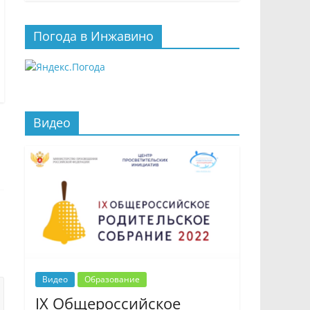
Погода в Инжавино
Видео
Видео
Образование
IX Общероссийское