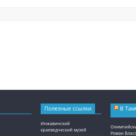
Полезные ссылки
В Там
Инжавинский
Олимпийск
краеведческий музей
Роман Власо