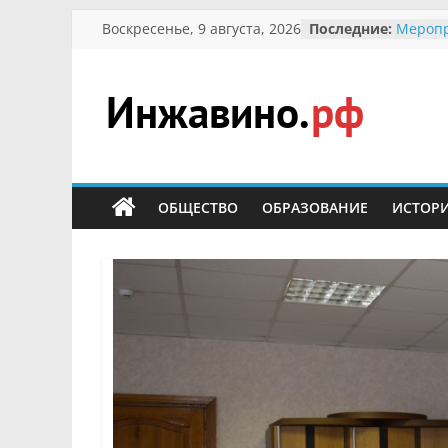
Перейти
Воскресенье, 9 августа, 2026
Последние:
Меропр
к
Междун
Присво
содержимому
гражда
участн
Инжавино.рф
Отечес
Алекса
Кирсан
сельский
Безопа
портал
ОБЩЕСТВО
ОБРАЗОВАНИЕ
ИСТОР
Ученик
меропр
первоц
В воль
запове
суслик