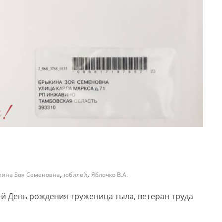
,
,
кина Зоя Семеновна
юбилей
Яблочко В.А.
-й День рождения труженица тыла, ветеран труда