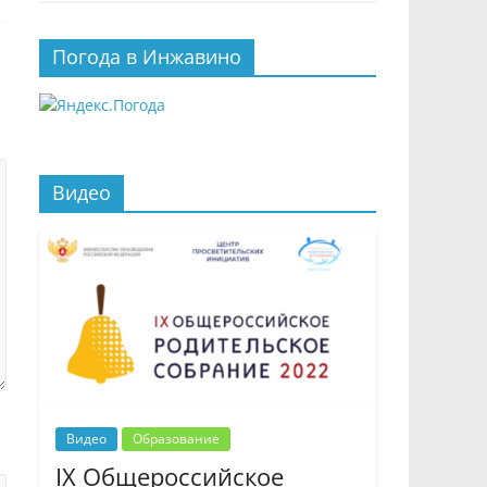
Погода в Инжавино
Видео
Видео
Образование
IX Общероссийское