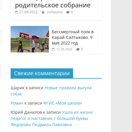
родительское собрание
01.09.2022
inzhavino
0
Бессмертный полк в
Карай-Салтыково. 9
мая 2022 год
0
11.05.2022
Свежие комментарии
Шарик
к записи
Новые правила выгула
собак
Роман
к записи
ФГИС «Моя школа»
Юрий Данилов
к записи
Ушла из жизни
педагог и наставник с большой буквы
Федорова Людмила Павловна