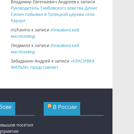
Владимир Евгеньевич Андреев
к записи
Руководитель Тамбовского земства Денис
Силин побывал в Троицкой церкви села
Караул
inzhavino
к записи
Инжавинский
маслозавод
Людмила
к записи
Инжавинский
маслозавод
Забадыкин Андрей
к записи
«КРАСИВКА
ФИЛЬМ» представляет
бове
В России
рвышов посетил
дприятия