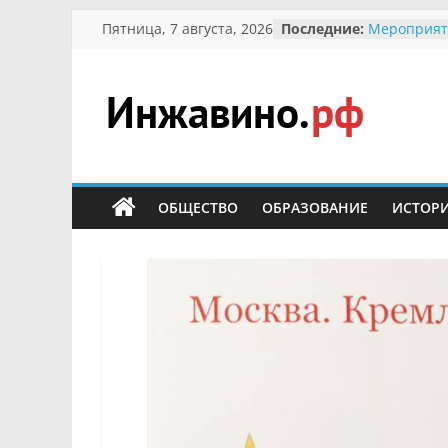
Перейти
Пятница, 7 августа, 2026
Последние:
Мероприят
к
Междунаро
Присвоени
содержимому
гражданин 
участнице 
Инжавино.рф
Отечествен
Александре
Кирсаново
сельский
Безопаснос
портал
ОБЩЕСТВО
ОБРАЗОВАНИЕ
ИСТОР
Ученики пр
мероприят
первоцветы
В вольере 
заповедник
суслики