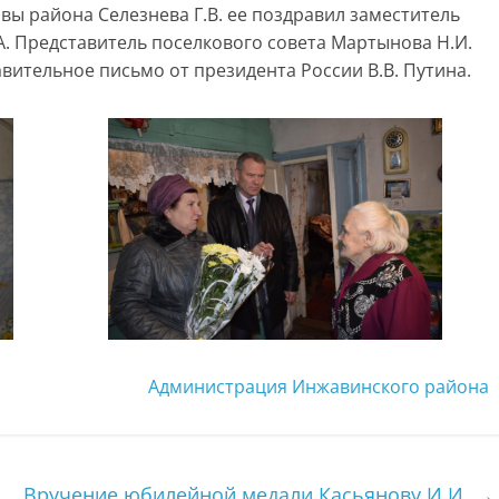
вы района Селезнева Г.В. ее поздравил заместитель
. Представитель поселкового совета Мартынова Н.И.
вительное письмо от президента России В.В. Путина.
Администрация Инжавинского района
Вручение юбилейной медали Касьянову И.И.
→