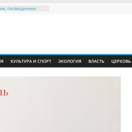
ия, посвященные
дному Дню семьи
е звания «Почётный
Инжавинского округа»
Великой
ной, фронтовичке
 Николаевне
й
ть в сети Интернет
ИЯ
КУЛЬТУРА И СПОРТ
ЭКОЛОГИЯ
ВЛАСТЬ
ЦЕРКОВЬ
иняли участие в
ии «Сохраним
!»
Воронинского
а родились крапчатые