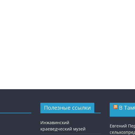
Полезные ссылки
В Там
Инжавинский
Евгений Пе
краеведческий музей
сельхозпре