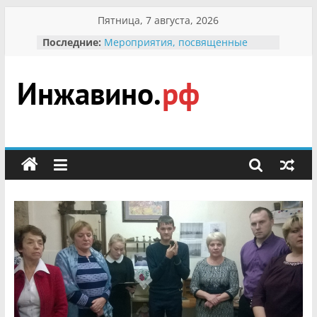
Перейти
Пятница, 7 августа, 2026
к
Последние:
Мероприятия, посвященные
содержимому
Международному Дню семьи
Присвоение звания «Почётный
гражданин Инжавинского округа»
участнице Великой
Инжавино.рф
Отечественной, фронтовичке
Александре Николаевне
Кирсановой
сельский
Безопасность в сети Интернет
портал
Ученики приняли участие в
мероприятии «Сохраним
первоцветы!»
В вольере Воронинского
заповедника родились крапчатые
суслики