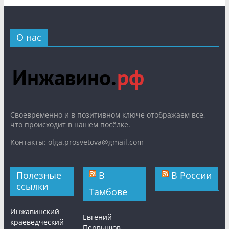
О нас
Cвоевременно и в позитивном ключе отображаем все,
что происходит в нашем посёлке.
Контакты: olga.prosvetova@gmail.com
Полезные
В
В России
ссылки
Тамбове
Инжавинский
Евгений
краеведческий
Первышов