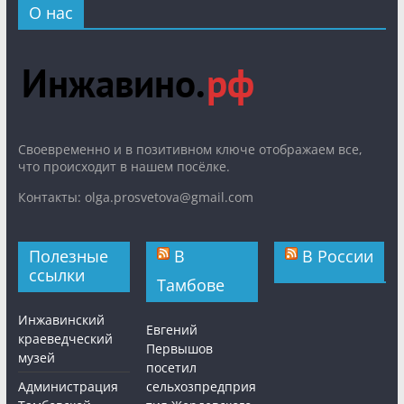
О нас
Cвоевременно и в позитивном ключе отображаем все,
что происходит в нашем посёлке.
Контакты: olga.prosvetova@gmail.com
Полезные
В
В России
ссылки
Тамбове
Инжавинский
Евгений
краеведческий
Первышов
музей
посетил
Администрация
сельхозпредприя