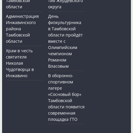
Тамбовской
тия Жердевского
области
округа
Администрация
День
Инжавинского
физкультурника
района
в Тамбовской
Тамбовской
области пройдёт
области
вместе с
Олимпийским
Храм в честь
чемпионом
святителя
Романом
Николая
Власовым
Чудотворца в
Инжавино
В оборонно-
спортивном
лагере
«Сосновый бор»
Тамбовской
области появится
современная
площадка ГТО