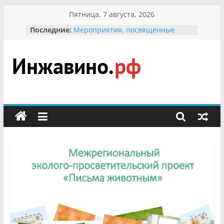
Перейти
Пятница, 7 августа, 2026
к
Последние:
Мероприятия, посвященные
содержимому
Международному Дню семьи
Присвоение звания «Почётный
гражданин Инжавинского округа»
участнице Великой
Инжавино.рф
Отечественной, фронтовичке
Александре Николаевне
Кирсановой
сельский
Безопасность в сети Интернет
портал
Ученики приняли участие в
мероприятии «Сохраним
первоцветы!»
В вольере Воронинского
заповедника родились крапчатые
суслики