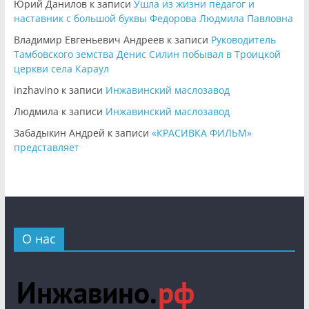
Юрий Данилов
к записи
Ушла из жизни педагог и
наставник с большой буквы Федорова Людмила Павловна
Владимир Евгеньевич Андреев
к записи
Руководитель
Тамбовского земства Денис Силин побывал в Троицкой
церкви села Караул
inzhavino
к записи
Инжавинский маслозавод
Людмила
к записи
Инжавинский маслозавод
Забадыкин Андрей
к записи
«КРАСИВКА ФИЛЬМ»
представляет
О нас