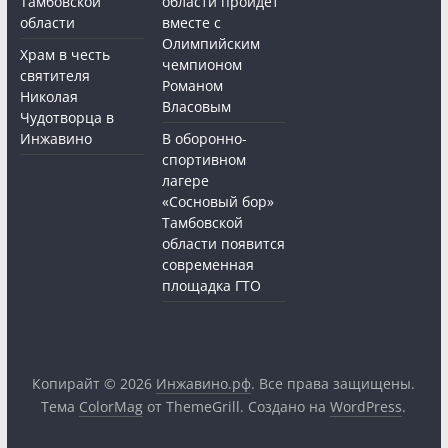
Тамбовской
области пройдёт
области
вместе с
Олимпийским
Храм в честь
чемпионом
святителя
Романом
Николая
Власовым
Чудотворца в
Инжавино
В оборонно-
спортивном
лагере
«Сосновый бор»
Тамбовской
области появится
современная
площадка ГТО
Копирайт © 2026
Инжавино.рф
. Все права защищены.
Тема
ColorMag
от ThemeGrill. Создано на
WordPress
.