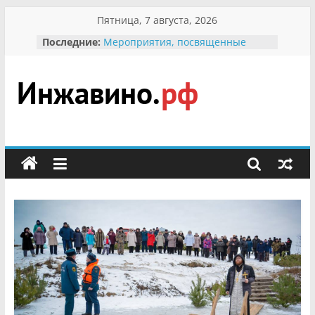
Перейти
Пятница, 7 августа, 2026
к
Последние:
Мероприятия, посвященные
содержимому
Международному Дню семьи
Присвоение звания «Почётный
гражданин Инжавинского округа»
участнице Великой
Инжавино.рф
Отечественной, фронтовичке
Александре Николаевне
Кирсановой
сельский
Безопасность в сети Интернет
портал
Ученики приняли участие в
мероприятии «Сохраним
первоцветы!»
В вольере Воронинского
заповедника родились крапчатые
суслики