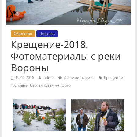
Общество
Церковь
Крещение-2018.
Фотоматериалы с реки
Вороны
19.01.2018
admin
0 Комментариев
Крещение
,
,
Господне
Сергей Кузьмин
фото