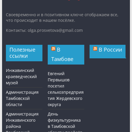
Cвоевременно и в позитивном ключе отображаем все,
что происходит в нашем посёлке.
Контакты: olga.prosvetova@gmail.com
Полезные
В
В России
ссылки
Тамбове
Инжавинский
Евгений
краеведческий
Первышов
музей
посетил
Администрация
сельхозпредприя
Тамбовской
тия Жердевского
области
округа
Администрация
День
Инжавинского
физкультурника
района
в Тамбовской