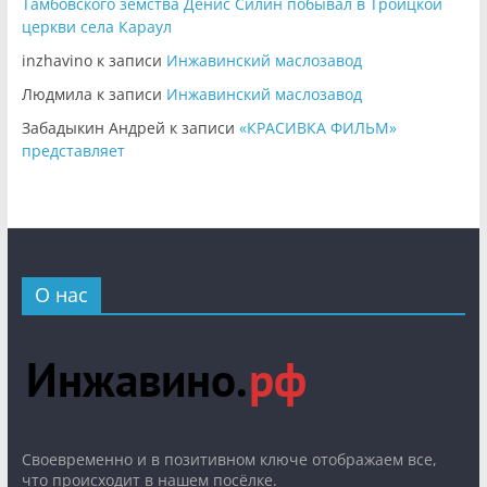
Тамбовского земства Денис Силин побывал в Троицкой
церкви села Караул
inzhavino
к записи
Инжавинский маслозавод
Людмила
к записи
Инжавинский маслозавод
Забадыкин Андрей
к записи
«КРАСИВКА ФИЛЬМ»
представляет
О нас
Cвоевременно и в позитивном ключе отображаем все,
что происходит в нашем посёлке.