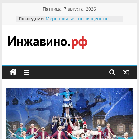
Перейти
Пятница, 7 августа, 2026
к
Последние:
Мероприятия, посвященные
содержимому
Международному Дню семьи
Присвоение звания «Почётный
гражданин Инжавинского округа»
участнице Великой
Инжавино.рф
Отечественной, фронтовичке
Александре Николаевне
Кирсановой
сельский
Безопасность в сети Интернет
портал
Ученики приняли участие в
мероприятии «Сохраним
первоцветы!»
В вольере Воронинского
заповедника родились крапчатые
суслики