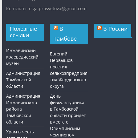
Контакты: olga.prosvetova@gmail.com
Полезные
В
В России
ссылки
Тамбове
Инжавинский
Евгений
краеведческий
Первышов
музей
посетил
Администрация
сельхозпредприя
Тамбовской
тия Жердевского
области
округа
Администрация
День
Инжавинского
физкультурника
района
в Тамбовской
Тамбовской
области пройдёт
области
вместе с
Олимпийским
Храм в честь
чемпионом