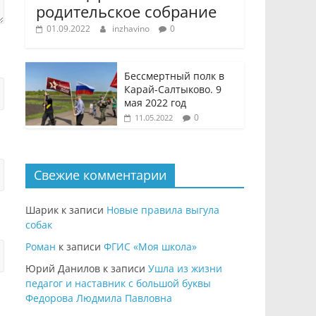
родительское собрание
01.09.2022
inzhavino
0
Бессмертный полк в
Карай-Салтыково. 9
мая 2022 год
0
11.05.2022
Свежие комментарии
Шарик
к записи
Новые правила выгула
собак
Роман
к записи
ФГИС «Моя школа»
Юрий Данилов
к записи
Ушла из жизни
педагог и наставник с большой буквы
Федорова Людмила Павловна