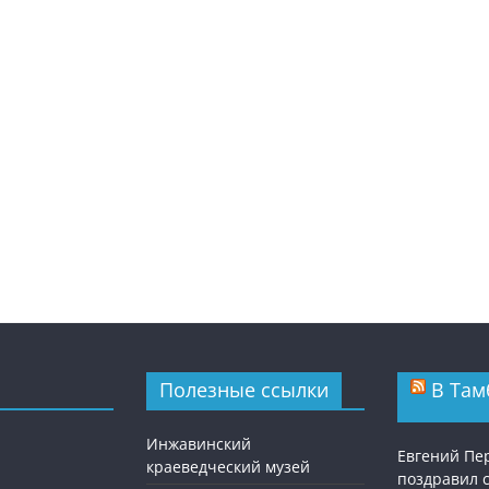
Полезные ссылки
В Там
Инжавинский
Евгений П
краеведческий музей
поздравил 