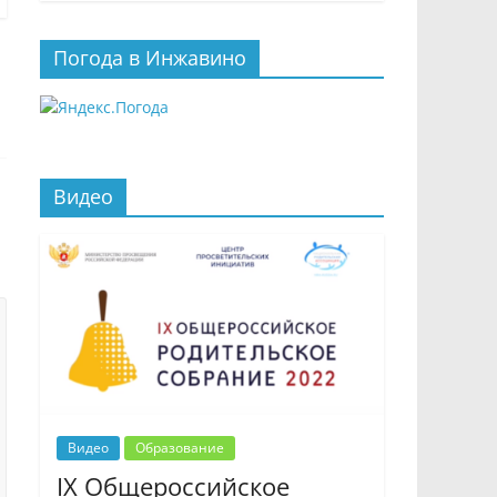
Погода в Инжавино
Видео
Видео
Образование
IX Общероссийское