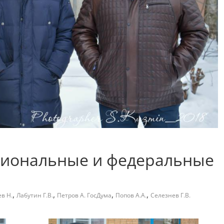
гиональные и федеральные
,
,
,
,
в Н.
Лабутин Г.В.
Петров А. ГосДума
Попов А.А.
Селезнев Г.В.