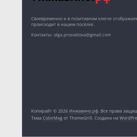
Cвоевременно и в позитивном ключе отображаем
происходит в нашем посёлке.
Контакты: olga.prosvetova@gmail.com
Копирайт © 2026
Инжавино.рф
. Все права защи
Тема
ColorMag
от ThemeGrill. Создано на
WordPre