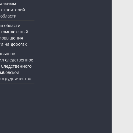
нальным
 строителей
 области
ой области
 комплексный
 повышения
и на дорогах
ервышов
ил следственное
 Следственного
амбовской
 сотрудничество