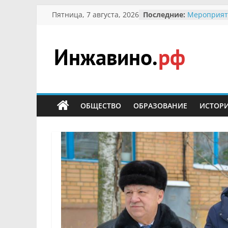
Перейти
Пятница, 7 августа, 2026
Последние:
Мероприят
к
Междунаро
Присвоени
содержимому
гражданин 
участнице 
Инжавино.рф
Отечествен
Александре
Кирсаново
сельский
Безопаснос
портал
ОБЩЕСТВО
ОБРАЗОВАНИЕ
ИСТОР
Ученики пр
мероприят
первоцветы
В вольере 
заповедник
суслики