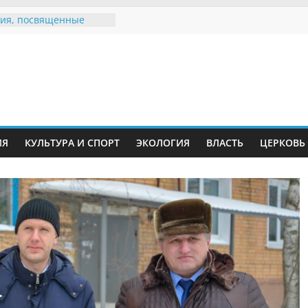
ия, посвященные
дному Дню семьи
е звания «Почётный
Инжавинского округа»
Великой
ной, фронтовичке
 Николаевне
й
ть в сети Интернет
ИЯ
КУЛЬТУРА И СПОРТ
ЭКОЛОГИЯ
ВЛАСТЬ
ЦЕРКОВЬ
иняли участие в
ии «Сохраним
!»
Воронинского
а родились крапчатые