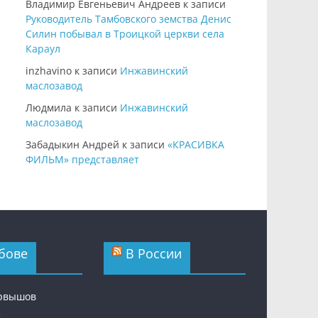
Владимир Евгеньевич Андреев
к записи
Руководитель Тамбовского земства Денис
Силин побывал в Троицкой церкви села
Караул
inzhavino
к записи
Инжавинский
маслозавод
Людмила
к записи
Инжавинский
маслозавод
Забадыкин Андрей
к записи
«КРАСИВКА
ФИЛЬМ» представляет
бове
В России
ервышов
с