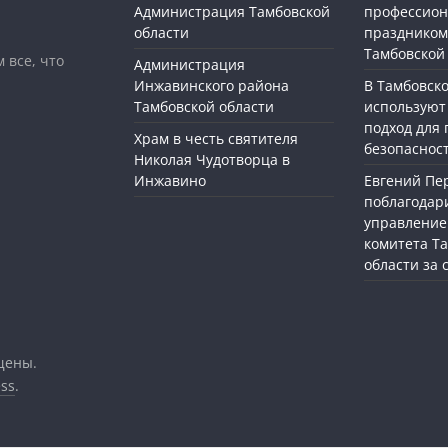
Администрация Тамбовской
профессио
области
праздником
Тамбовской
 все, что
Администрация
Инжавинского района
В Тамбовск
Тамбовской области
используют
подход для
Храм в честь святителя
безопасност
Николая Чудотворца в
Инжавино
Евгений П
поблагодар
управление
комитета Т
области за
щены.
ss
.