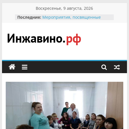
Перейти
Воскресенье, 9 августа, 2026
к
Последние:
Мероприятия, посвященные
содержимому
Международному Дню семьи
Присвоение звания «Почётный
гражданин Инжавинского округа»
участнице Великой
Инжавино.рф
Отечественной, фронтовичке
Александре Николаевне
Кирсановой
сельский
Безопасность в сети Интернет
портал
Ученики приняли участие в
мероприятии «Сохраним
первоцветы!»
В вольере Воронинского
заповедника родились крапчатые
суслики