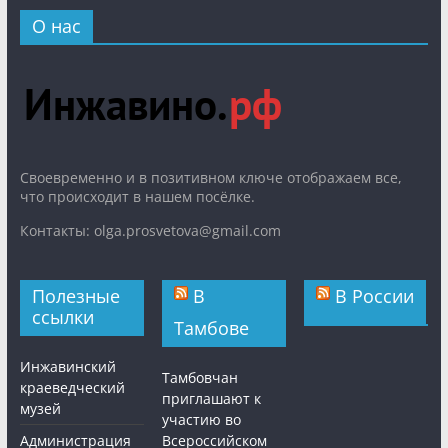
О нас
Cвоевременно и в позитивном ключе отображаем все,
что происходит в нашем посёлке.
Контакты: olga.prosvetova@gmail.com
Полезные
В
В России
ссылки
Тамбове
Инжавинский
Тамбовчан
краеведческий
приглашают к
музей
участию во
Администрация
Всероссийском