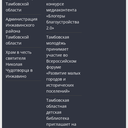
Тамбовской
конкурсе
области
медиаконтента
«Блогеры
Администрация
благоустройства
Инжавинского
2.0»
района
Тамбовской
Тамбовская
области
молодёжь
принимает
Храм в честь
участие во
святителя
Всероссийском
Николая
форуме
Чудотворца в
«Развитие малых
Инжавино
городов и
исторических
поселений»
Тамбовская
областная
детская
библиотека
приглашает на