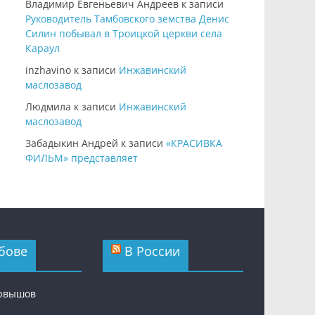
Владимир Евгеньевич Андреев
к записи
Руководитель Тамбовского земства Денис
Силин побывал в Троицкой церкви села
Караул
inzhavino
к записи
Инжавинский
маслозавод
Людмила
к записи
Инжавинский
маслозавод
Забадыкин Андрей
к записи
«КРАСИВКА
ФИЛЬМ» представляет
бове
В России
ервышов
с