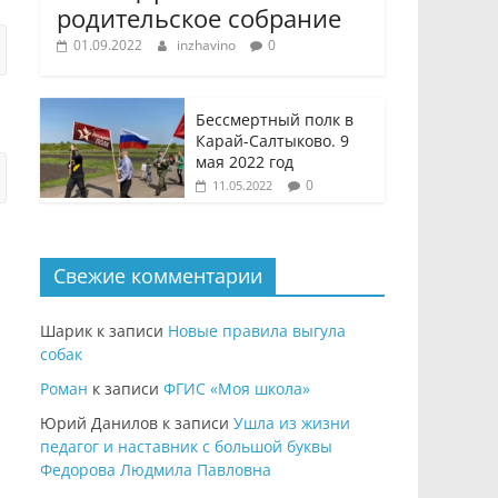
родительское собрание
01.09.2022
inzhavino
0
Бессмертный полк в
Карай-Салтыково. 9
мая 2022 год
0
11.05.2022
Свежие комментарии
Шарик
к записи
Новые правила выгула
собак
Роман
к записи
ФГИС «Моя школа»
Юрий Данилов
к записи
Ушла из жизни
педагог и наставник с большой буквы
Федорова Людмила Павловна