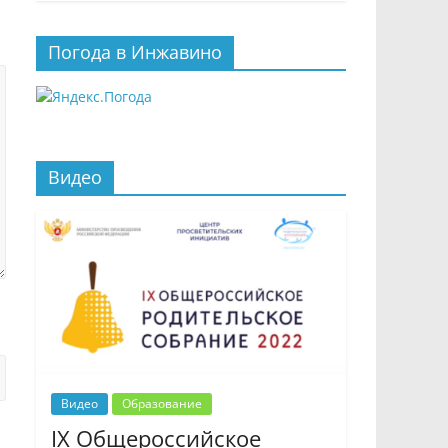
Погода в Инжавино
Видео
Видео
Образование
IX Общероссийское