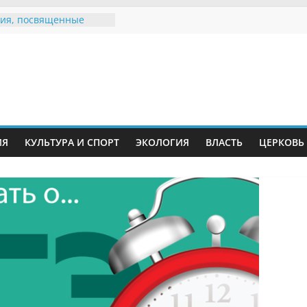
ия, посвященные
дному Дню семьи
е звания «Почётный
Инжавинского округа»
Великой
ной, фронтовичке
 Николаевне
й
ть в сети Интернет
ИЯ
КУЛЬТУРА И СПОРТ
ЭКОЛОГИЯ
ВЛАСТЬ
ЦЕРКОВЬ
иняли участие в
ии «Сохраним
!»
Воронинского
а родились крапчатые