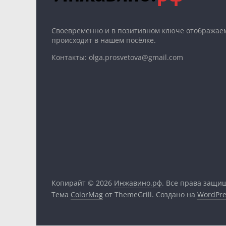
Cвоевременно и в позитивном ключе отображаем
происходит в нашем посёлке.
Контакты: olga.prosvetova@gmail.com
Копирайт © 2026
Инжавино.рф
. Все права защи
Тема
ColorMag
от ThemeGrill. Создано на
WordPre