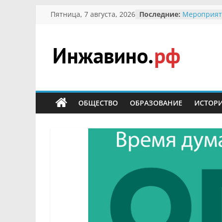
Перейти
Пятница, 7 августа, 2026
Последние:
Мероприят
к
Междунаро
Присвоени
содержимому
гражданин 
участнице 
Инжавино.рф
Отечествен
Александре
Кирсаново
сельский
Безопаснос
портал
ОБЩЕСТВО
ОБРАЗОВАНИЕ
ИСТОР
Ученики пр
мероприят
первоцветы
В вольере 
заповедник
суслики