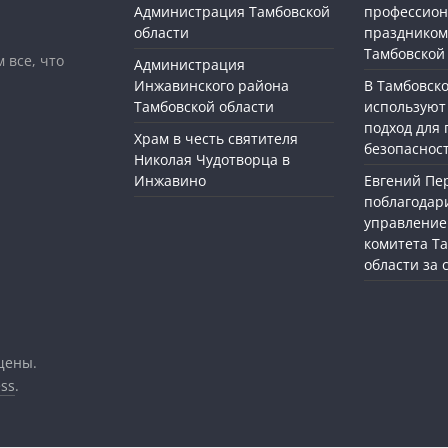
Администрация Тамбовской
профессио
области
праздником
Тамбовской
 все, что
Администрация
Инжавинского района
В Тамбовск
Тамбовской области
используют
подход для
Храм в честь святителя
безопасност
Николая Чудотворца в
Инжавино
Евгений П
поблагодар
управление
комитета Т
области за
щены.
ss
.