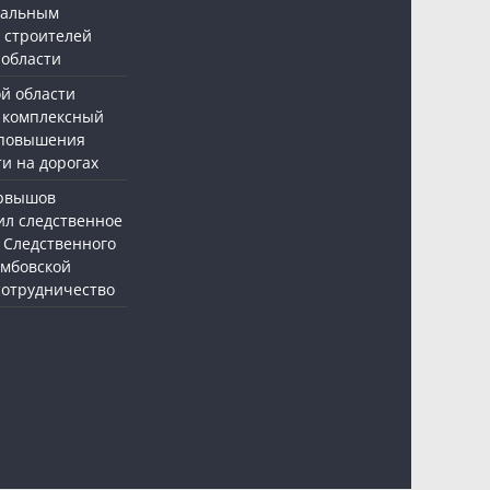
нальным
 строителей
 области
ой области
 комплексный
 повышения
и на дорогах
ервышов
ил следственное
 Следственного
амбовской
 сотрудничество