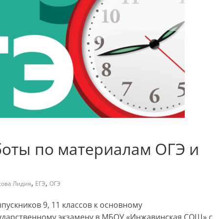
боты по материалам ОГЭ и
,
,
сова Лидия
ЕГЭ
ОГЭ
пускников 9, 11 классов к основному
сударственному экзамену в МБОУ «Инжавинская СОШ» с