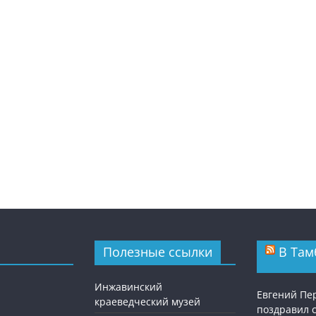
Полезные ссылки
В Там
Инжавинский
Евгений П
краеведческий музей
поздравил 