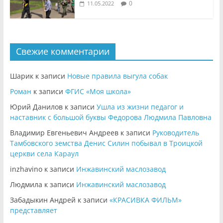
0
11.05.2022
Свежие комментарии
Шарик
к записи
Новые правила выгула собак
Роман
к записи
ФГИС «Моя школа»
Юрий Данилов
к записи
Ушла из жизни педагог и
наставник с большой буквы Федорова Людмила Павловна
Владимир Евгеньевич Андреев
к записи
Руководитель
Тамбовского земства Денис Силин побывал в Троицкой
церкви села Караул
inzhavino
к записи
Инжавинский маслозавод
Людмила
к записи
Инжавинский маслозавод
Забадыкин Андрей
к записи
«КРАСИВКА ФИЛЬМ»
представляет