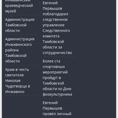
Евгений
краеведческий
Первышов
музей
поблагодарил
Администрация
следственное
Тамбовской
управление
области
Следственного
комитета
Администрация
Тамбовской
Инжавинского
области за
района
сотрудничество
Тамбовской
области
Более ста
спортивных
Храм в честь
мероприятий
святителя
пройдут в
Николая
Тамбовской
Чудотворца в
области ко Дню
Инжавино
физкультурника
Евгений
Первышов
провёл личный