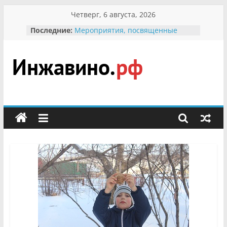
Перейти
Четверг, 6 августа, 2026
к
Последние:
Мероприятия, посвященные
содержимому
Международному Дню семьи
Присвоение звания «Почётный
гражданин Инжавинского округа»
участнице Великой
Инжавино.рф
Отечественной, фронтовичке
Александре Николаевне
Кирсановой
сельский
Безопасность в сети Интернет
портал
Ученики приняли участие в
мероприятии «Сохраним
первоцветы!»
В вольере Воронинского
заповедника родились крапчатые
суслики