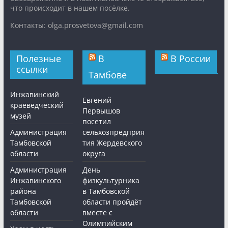
что происходит в нашем посёлке.
Контакты: olga.prosvetova@gmail.com
Полезные
В
В России
ссылки
Тамбове
Инжавинский
Евгений
краеведческий
Первышов
музей
посетил
Администрация
сельхозпредприя
Тамбовской
тия Жердевского
области
округа
Администрация
День
Инжавинского
физкультурника
района
в Тамбовской
Тамбовской
области пройдёт
области
вместе с
Олимпийским