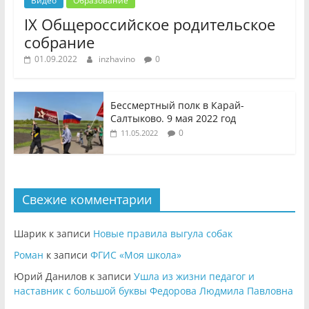
Видео
Образование
IX Общероссийское родительское
собрание
01.09.2022
inzhavino
0
Бессмертный полк в Карай-
Салтыково. 9 мая 2022 год
0
11.05.2022
Свежие комментарии
Шарик
к записи
Новые правила выгула собак
Роман
к записи
ФГИС «Моя школа»
Юрий Данилов
к записи
Ушла из жизни педагог и
наставник с большой буквы Федорова Людмила Павловна