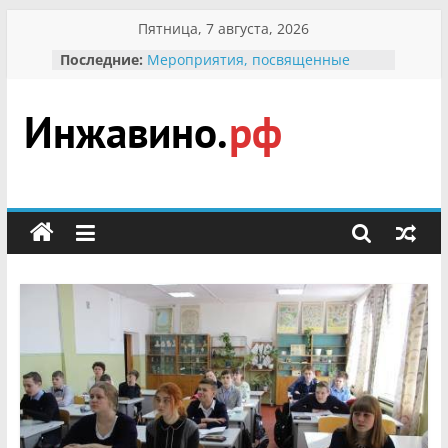
Перейти
Пятница, 7 августа, 2026
к
Последние:
Мероприятия, посвященные
содержимому
Международному Дню семьи
Присвоение звания «Почётный
гражданин Инжавинского округа»
участнице Великой
Инжавино.рф
Отечественной, фронтовичке
Александре Николаевне
Кирсановой
сельский
Безопасность в сети Интернет
портал
Ученики приняли участие в
мероприятии «Сохраним
первоцветы!»
В вольере Воронинского
заповедника родились крапчатые
суслики