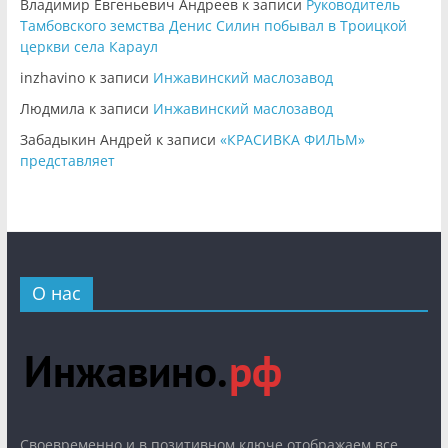
Владимир Евгеньевич Андреев
к записи
Руководитель
Тамбовского земства Денис Силин побывал в Троицкой
церкви села Караул
inzhavino
к записи
Инжавинский маслозавод
Людмила
к записи
Инжавинский маслозавод
Забадыкин Андрей
к записи
«КРАСИВКА ФИЛЬМ»
представляет
О нас
Cвоевременно и в позитивном ключе отображаем все,