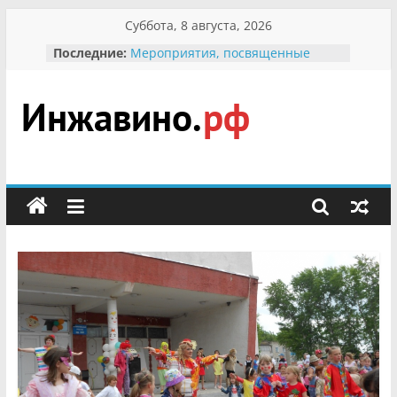
Перейти
Суббота, 8 августа, 2026
к
Последние:
Мероприятия, посвященные
содержимому
Международному Дню семьи
Присвоение звания «Почётный
гражданин Инжавинского округа»
участнице Великой
Инжавино.рф
Отечественной, фронтовичке
Александре Николаевне
Кирсановой
сельский
Безопасность в сети Интернет
портал
Ученики приняли участие в
мероприятии «Сохраним
первоцветы!»
В вольере Воронинского
заповедника родились крапчатые
суслики