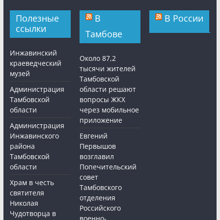
Полезные
В
В России
ссылки
Тамбове
Инжавинский
Около 87,2
краеведческий
тысячи жителей
музей
Тамбовской
Администрация
области решают
Тамбовской
вопросы ЖКХ
области
через мобильное
приложение
Администрация
Инжавинского
Евгений
района
Первышов
Тамбовской
возглавил
области
Попечительский
совет
Храм в честь
Тамбовского
святителя
отделения
Николая
Российского
Чудотворца в
военно-