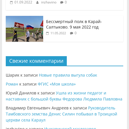
01.09.2022
inzhavino
0
Бессмертный полк в Карай-
Салтыково. 9 мая 2022 год
0
11.05.2022
Свежие комментарии
Шарик
к записи
Новые правила выгула собак
Роман
к записи
ФГИС «Моя школа»
Юрий Данилов
к записи
Ушла из жизни педагог и
наставник с большой буквы Федорова Людмила Павловна
Владимир Евгеньевич Андреев
к записи
Руководитель
Тамбовского земства Денис Силин побывал в Троицкой
церкви села Караул
inzhavino
к записи
Инжавинский маслозавод