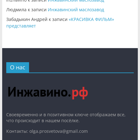
Людмила
к записи
Инжавинский маслозавод
Забадыкин Андрей
к записи
«КРАСИВКА ФИЛЬМ»
представляет
О нас
Cвоевременно и в позитивном ключе отображаем все,
что происходит в нашем посёлке.
Контакты: olga.prosvetova@gmail.com