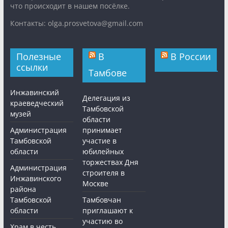
что происходит в нашем посёлке.
Контакты: olga.prosvetova@gmail.com
Полезные
В
В России
ссылки
Тамбове
Инжавинский
Делегация из
краеведческий
Тамбовской
музей
области
Администрация
принимает
Тамбовской
участие в
области
юбилейных
торжествах Дня
Администрация
строителя в
Инжавинского
Москве
района
Тамбовской
Тамбовчан
области
приглашают к
участию во
Храм в честь