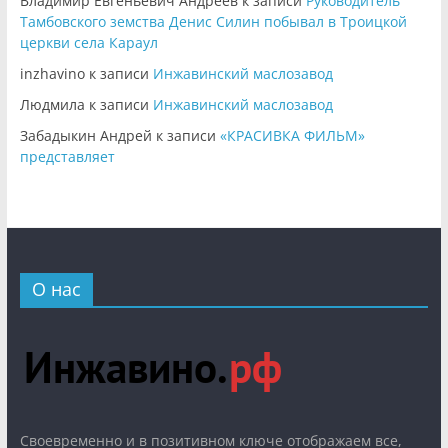
Владимир Евгеньевич Андреев
к записи
Руководитель
Тамбовского земства Денис Силин побывал в Троицкой
церкви села Караул
inzhavino
к записи
Инжавинский маслозавод
Людмила
к записи
Инжавинский маслозавод
Забадыкин Андрей
к записи
«КРАСИВКА ФИЛЬМ»
представляет
О нас
Cвоевременно и в позитивном ключе отображаем все,