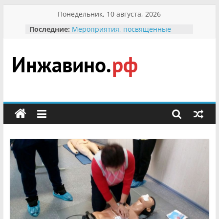
Перейти
Понедельник, 10 августа, 2026
к
Последние:
Мероприятия, посвященные
содержимому
Международному Дню семьи
Присвоение звания «Почётный
гражданин Инжавинского округа»
участнице Великой
Инжавино.рф
Отечественной, фронтовичке
Александре Николаевне
Кирсановой
сельский
Безопасность в сети Интернет
портал
Ученики приняли участие в
мероприятии «Сохраним
первоцветы!»
В вольере Воронинского
заповедника родились крапчатые
суслики