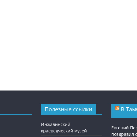
Полезные ссылки
В Там
Инжавинский
Евгений П
краеведческий музей
поздравил 