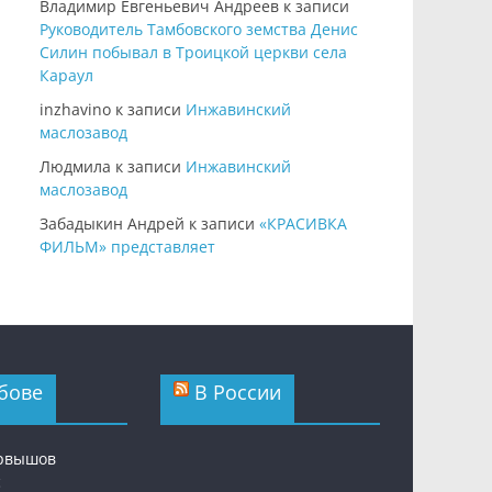
Владимир Евгеньевич Андреев
к записи
Руководитель Тамбовского земства Денис
Силин побывал в Троицкой церкви села
Караул
inzhavino
к записи
Инжавинский
маслозавод
Людмила
к записи
Инжавинский
маслозавод
Забадыкин Андрей
к записи
«КРАСИВКА
ФИЛЬМ» представляет
бове
В России
ервышов
с