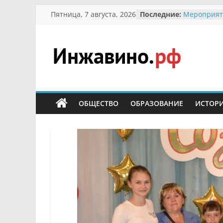
Перейти
Пятница, 7 августа, 2026
Последние:
Мероприят
к
Междунаро
Присвоени
содержимому
гражданин 
участнице 
Инжавино.рф
Отечествен
Александре
Кирсаново
сельский
Безопаснос
портал
ОБЩЕСТВО
ОБРАЗОВАНИЕ
ИСТОР
Ученики пр
мероприят
первоцветы
В вольере 
заповедник
суслики