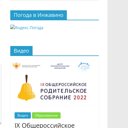
Погода в Инжавино
Видео
Видео
Образование
IX Общероссийское