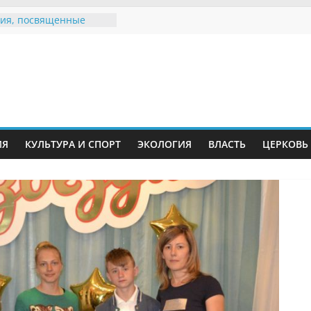
ия, посвященные
дному Дню семьи
е звания «Почётный
Инжавинского округа»
Великой
ной, фронтовичке
 Николаевне
й
ть в сети Интернет
ИЯ
КУЛЬТУРА И СПОРТ
ЭКОЛОГИЯ
ВЛАСТЬ
ЦЕРКОВЬ
иняли участие в
ии «Сохраним
!»
Воронинского
а родились крапчатые