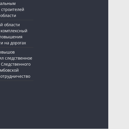
нальным
 строителей
 области
ой области
 комплексный
 повышения
и на дорогах
ервышов
ил следственное
 Следственного
амбовской
 сотрудничество