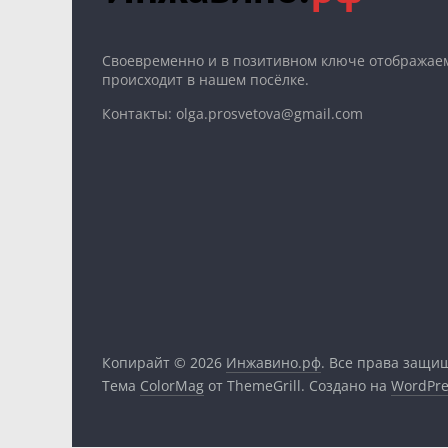
Cвоевременно и в позитивном ключе отображаем
происходит в нашем посёлке.
Контакты: olga.prosvetova@gmail.com
Копирайт © 2026
Инжавино.рф
. Все права защи
Тема
ColorMag
от ThemeGrill. Создано на
WordPre