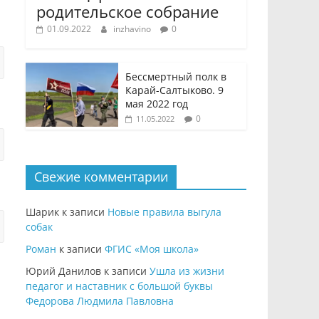
родительское собрание
01.09.2022
inzhavino
0
Бессмертный полк в
Карай-Салтыково. 9
мая 2022 год
0
11.05.2022
Свежие комментарии
Шарик
к записи
Новые правила выгула
собак
Роман
к записи
ФГИС «Моя школа»
Юрий Данилов
к записи
Ушла из жизни
педагог и наставник с большой буквы
Федорова Людмила Павловна