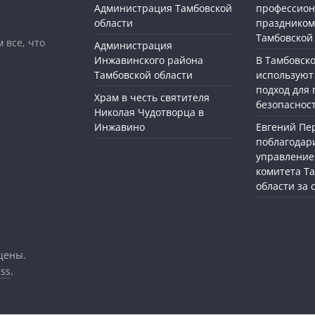
Администрация Тамбовской
профессио
области
праздником
Тамбовской
 все, что
Администрация
Инжавинского района
В Тамбовск
Тамбовской области
используют
подход для
Храм в честь святителя
безопасност
Николая Чудотворца в
Инжавино
Евгений П
поблагодар
управление
комитета Т
области за
щены.
ss
.