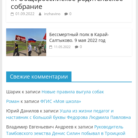
собрание
01.09.2022
inzhavino
0
Бессмертный полк в Карай-
Салтыково. 9 мая 2022 год
0
11.05.2022
Свежие комментарии
Шарик
к записи
Новые правила выгула собак
Роман
к записи
ФГИС «Моя школа»
Юрий Данилов
к записи
Ушла из жизни педагог и
наставник с большой буквы Федорова Людмила Павловна
Владимир Евгеньевич Андреев
к записи
Руководитель
Тамбовского земства Денис Силин побывал в Троицкой