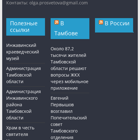
Контакты: olga.prosvetova@gmail.com
Полезные
В
В России
ссылки
Тамбове
Инжавинский
Около 87,2
краеведческий
тысячи жителей
музей
Тамбовской
Администрация
области решают
Тамбовской
вопросы ЖКХ
области
через мобильное
приложение
Администрация
Инжавинского
Евгений
района
Первышов
Тамбовской
возглавил
области
Попечительский
совет
Храм в честь
Тамбовского
святителя
отделения