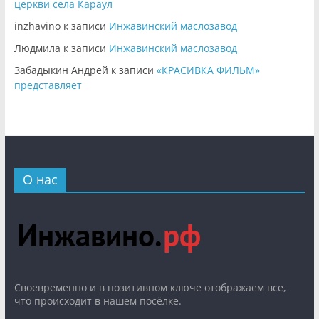
церкви села Караул
inzhavino
к записи
Инжавинский маслозавод
Людмила
к записи
Инжавинский маслозавод
Забадыкин Андрей
к записи
«КРАСИВКА ФИЛЬМ»
представляет
О нас
Cвоевременно и в позитивном ключе отображаем все,
что происходит в нашем посёлке.