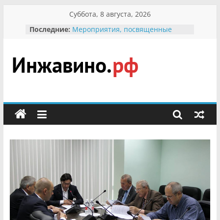
Перейти
Суббота, 8 августа, 2026
к
Последние:
Мероприятия, посвященные
содержимому
Международному Дню семьи
Присвоение звания «Почётный
гражданин Инжавинского округа»
участнице Великой
Инжавино.рф
Отечественной, фронтовичке
Александре Николаевне
Кирсановой
сельский
Безопасность в сети Интернет
портал
Ученики приняли участие в
мероприятии «Сохраним
первоцветы!»
В вольере Воронинского
заповедника родились крапчатые
суслики