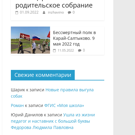
родительское собрание
01.09.2022
inzhavino
0
Бессмертный полк в
Карай-Салтыково. 9
мая 2022 год
0
11.05.2022
Свежие комментарии
Шарик
к записи
Новые правила выгула
собак
Роман
к записи
ФГИС «Моя школа»
Юрий Данилов
к записи
Ушла из жизни
педагог и наставник с большой буквы
Федорова Людмила Павловна