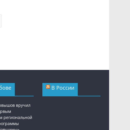
бове
В России
рвышов вручил
ервым
м региональной
рограммы
бовщины»