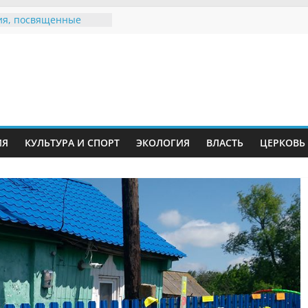
я, посвященные
ному Дню семьи
 звания «Почётный
Инжавинского округа»
Великой
ной, фронтовичке
 Николаевне
ь в сети Интернет
ИЯ
КУЛЬТУРА И СПОРТ
ЭКОЛОГИЯ
ВЛАСТЬ
ЦЕРКОВЬ
иняли участие в
и «Сохраним
!»
Воронинского
а родились крапчатые