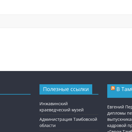
Полезные ссылки
В Там
Инжавинский
Евгений Пе
краеведческий музей
дипломы п
Администрация Тамбовской
выпускника
области
кадровой п
«Герои Там