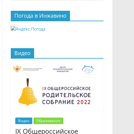
Погода в Инжавино
Видео
Видео
Образование
IX Общероссийское