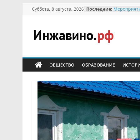
Перейти
Суббота, 8 августа, 2026
Последние:
Мероприяти
к
Международ
Присвоение
содержимому
гражданин 
участнице 
Инжавино.рф
Отечествен
Александре
Кирсановой
сельский
Безопасност
портал
ОБЩЕСТВО
ОБРАЗОВАНИЕ
ИСТОР
Ученики пр
мероприяти
первоцветы
В вольере 
заповедник
суслики