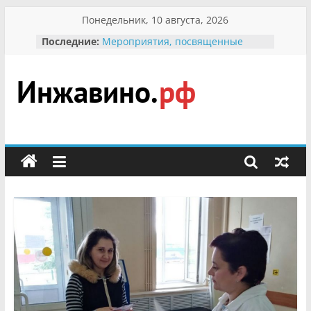
Перейти
Понедельник, 10 августа, 2026
к
Последние:
Мероприятия, посвященные
содержимому
Международному Дню семьи
Присвоение звания «Почётный
гражданин Инжавинского округа»
участнице Великой
Инжавино.рф
Отечественной, фронтовичке
Александре Николаевне
Кирсановой
сельский
Безопасность в сети Интернет
портал
Ученики приняли участие в
мероприятии «Сохраним
первоцветы!»
В вольере Воронинского
заповедника родились крапчатые
суслики