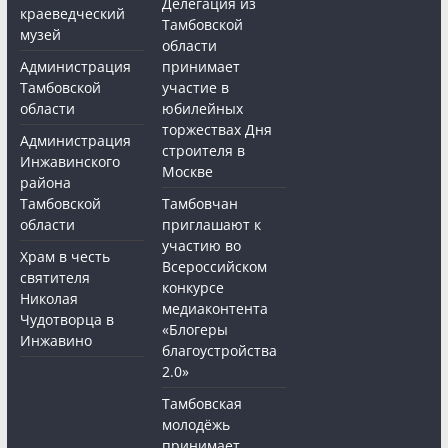
Делегация из
краеведческий
Тамбовской
музей
области
Администрация
принимает
Тамбовской
участие в
области
юбилейных
торжествах Дня
Администрация
строителя в
Инжавинского
Москве
района
Тамбовской
Тамбовчан
области
приглашают к
участию во
Храм в честь
Всероссийском
святителя
конкурсе
Николая
медиаконтента
Чудотворца в
«Блогеры
Инжавино
благоустройства
2.0»
Тамбовская
молодёжь
принимает