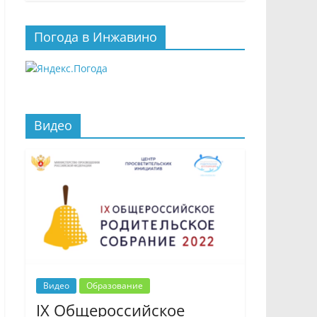
Погода в Инжавино
Видео
Видео
Образование
IX Общероссийское