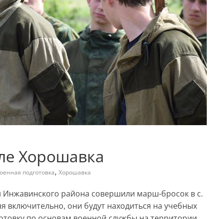
еле Хорошавка
,
оенная подготовка
Хорошавка
и Инжавинского района совершили марш-бросок в с.
юня включительно, они будут находиться на учебных
отовку по основам военной службы на территории