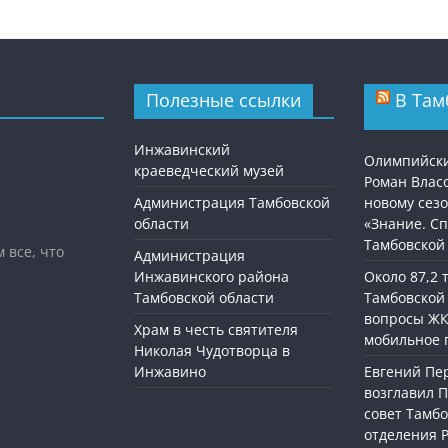
Полезные ссылки
В Там
Инжавинский
Олимпийск
краеведческий музей
Роман Власо
Администрация Тамбовской
новому сезо
области
«Знание. Сп
Тамбовской
 все, что
Администрация
Инжавинского района
Около 87,2
Тамбовской области
Тамбовской
вопросы ЖК
Храм в честь святителя
мобильное 
Николая Чудотворца в
Инжавино
Евгений П
возглавил 
совет Тамбо
отделения 