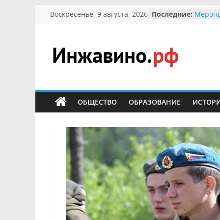
Перейти
Воскресенье, 9 августа, 2026
Последние:
Меропр
к
Междун
Присво
содержимому
гражда
участн
Инжавино.рф
Отечес
Алекса
Кирсан
сельский
Безопа
портал
ОБЩЕСТВО
ОБРАЗОВАНИЕ
ИСТОР
Ученик
меропр
первоц
В воль
запове
суслик