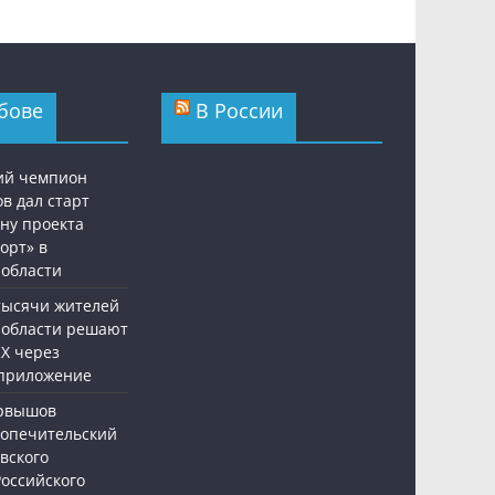
бове
В России
ий чемпион
в дал старт
ну проекта
орт» в
 области
 тысячи жителей
 области решают
Х через
приложение
ервышов
Попечительский
вского
Российского