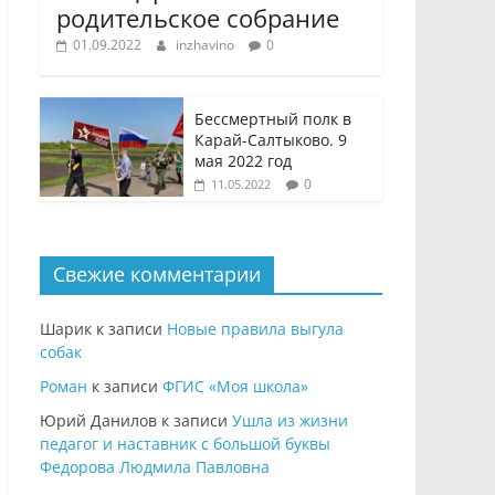
родительское собрание
01.09.2022
inzhavino
0
Бессмертный полк в
Карай-Салтыково. 9
мая 2022 год
0
11.05.2022
Свежие комментарии
Шарик
к записи
Новые правила выгула
собак
Роман
к записи
ФГИС «Моя школа»
Юрий Данилов
к записи
Ушла из жизни
педагог и наставник с большой буквы
Федорова Людмила Павловна