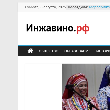
Перейти
Суббота, 8 августа, 2026
Последние:
Мероприяти
к
Международ
Присвоение
содержимому
гражданин 
участнице 
Инжавино.рф
Отечествен
Александре
Кирсановой
сельский
Безопасност
портал
ОБЩЕСТВО
ОБРАЗОВАНИЕ
ИСТОР
Ученики пр
мероприяти
первоцветы
В вольере 
заповедник
суслики