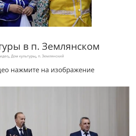
уры в п. Землянском
,
,
идео
Дом культуры
п. Землянский
део нажмите на изображение