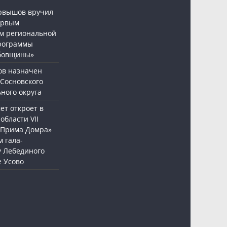
рвышов вручил
ервым
м региональной
рограммы
бовщины»
ов назначен
 Сосновского
ного округа
т откроет в
области VII
«Прима Домра»
 гала-
у Лебединого
е Усово