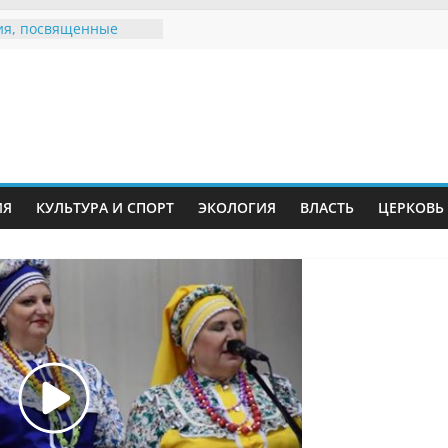
я, посвященные
ному Дню семьи
 звания «Почётный
Инжавинского округа»
Великой
ной, фронтовичке
 Николаевне
ь в сети Интернет
ИЯ
КУЛЬТУРА И СПОРТ
ЭКОЛОГИЯ
ВЛАСТЬ
ЦЕРКОВЬ
иняли участие в
и «Сохраним
!»
Воронинского
а родились крапчатые