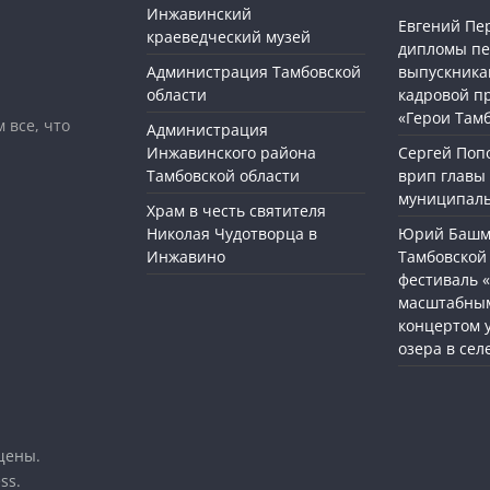
Инжавинский
Евгений Пе
краеведческий музей
дипломы п
Администрация Тамбовской
выпускника
области
кадровой п
«Герои Там
 все, что
Администрация
Инжавинского района
Сергей Поп
Тамбовской области
врип главы
муниципаль
Храм в честь святителя
Николая Чудотворца в
Юрий Башме
Инжавино
Тамбовской 
фестиваль 
масштабным
концертом 
озера в сел
щены.
ss
.