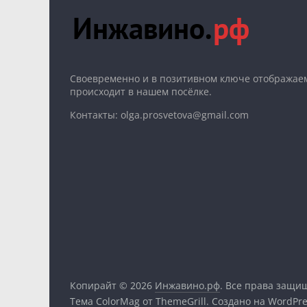
Cвоевременно и в позитивном ключе отображаем
происходит в нашем посёлке.
Контакты: olga.prosvetova@gmail.com
Копирайт © 2026
Инжавино.рф
. Все права защи
Тема
ColorMag
от ThemeGrill. Создано на
WordPre