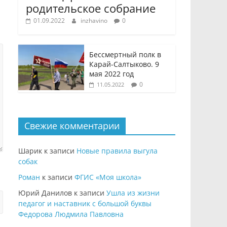
родительское собрание
01.09.2022
inzhavino
0
Бессмертный полк в
Карай-Салтыково. 9
мая 2022 год
0
11.05.2022
Свежие комментарии
Шарик
к записи
Новые правила выгула
собак
Роман
к записи
ФГИС «Моя школа»
Юрий Данилов
к записи
Ушла из жизни
педагог и наставник с большой буквы
Федорова Людмила Павловна