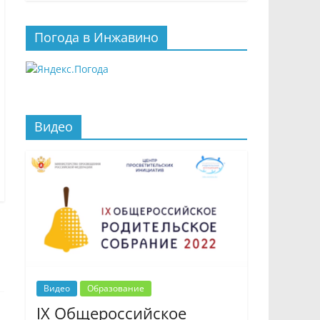
Погода в Инжавино
Видео
Видео
Образование
IX Общероссийское