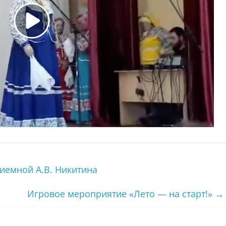
иемной А.В. Никитина
Игровое мероприятие «Лето — на старт!»
→