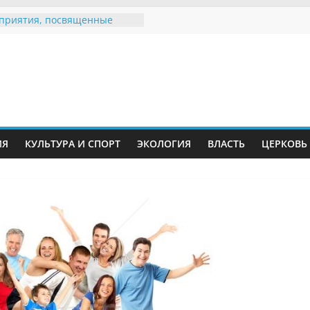
приятия, посвященные
ународному Дню семьи
воение звания «Почётный
анин Инжавинского округа»
нице Великой
ственной, фронтовичке
андре Николаевне
ановой
асность в сети Интернет
ИЯ
КУЛЬТУРА И СПОРТ
ЭКОЛОГИЯ
ВЛАСТЬ
ЦЕРКОВЬ
ки приняли участие в
приятии «Сохраним
цветы!»
ьере Воронинского
едника родились крапчатые
ки