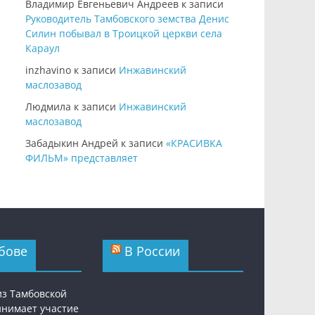
Владимир Евгеньевич Андреев
к записи
Руководитель Тамбовского земства Денис
Силин побывал в Троицкой церкви села
Караул
inzhavino
к записи
Инжавинский
маслозавод
Людмила
к записи
Инжавинский
маслозавод
Забадыкин Андрей
к записи
«КРАСИВКА
ФИЛЬМ» представляет
бове
В России
из Тамбовской
инимает участие