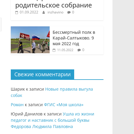
родительское собрание
01.09.2022
inzhavino
0
Бессмертный полк в
Карай-Салтыково. 9
мая 2022 год
0
11.05.2022
Свежие комментарии
Шарик
к записи
Новые правила выгула
собак
Роман
к записи
ФГИС «Моя школа»
Юрий Данилов
к записи
Ушла из жизни
педагог и наставник с большой буквы
Федорова Людмила Павловна