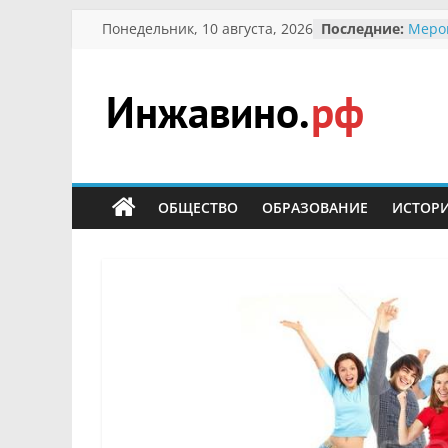
Перейти
Понедельник, 10 августа, 2026
Последние:
Меро
к
Межд
Прис
содержимому
гражд
участ
Инжавино.рф
Отече
Алекс
Кирс
сельский
Безоп
портал
ОБЩЕСТВО
ОБРАЗОВАНИЕ
ИСТОР
Учени
меро
перво
В вол
запов
сусли