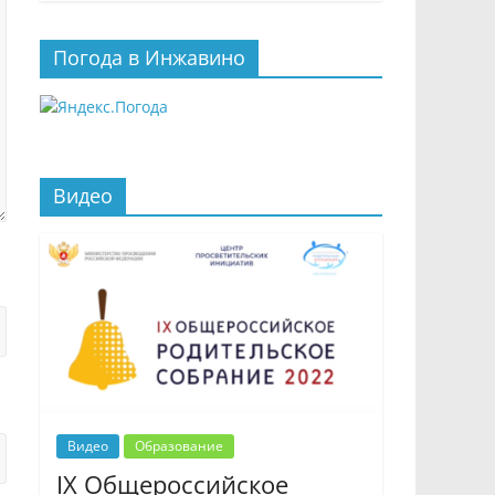
Погода в Инжавино
Видео
Видео
Образование
IX Общероссийское