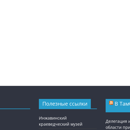
Полезные ссылки
В Там
Инжавинский
Делегация 
краеведческий музей
области пр