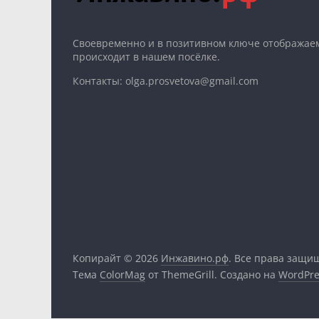
Cвоевременно и в позитивном ключе отображаем
происходит в нашем посёлке.
Контакты: olga.prosvetova@gmail.com
Копирайт © 2026
Инжавино.рф
. Все права защи
Тема
ColorMag
от ThemeGrill. Создано на
WordPre