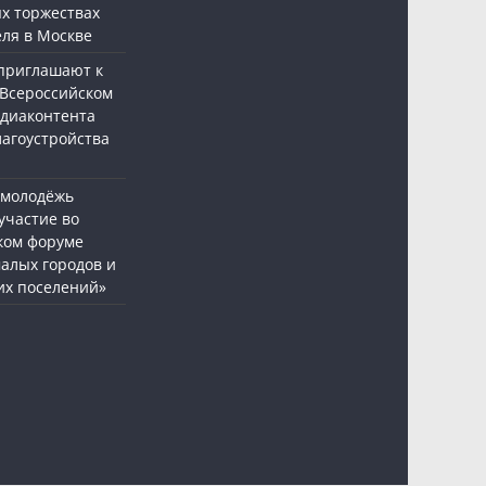
х торжествах
еля в Москве
приглашают к
 Всероссийском
едиаконтента
лагоустройства
 молодёжь
участие во
ком форуме
малых городов и
их поселений»