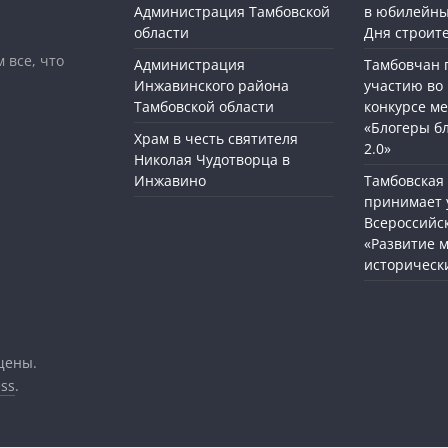
Администрация Тамбовской
в юбилейны
области
Дня строит
 все, что
Администрация
Тамбовчан 
Инжавинского района
участию во
Тамбовской области
конкурсе м
«Блогеры б
Храм в честь святителя
2.0»
Николая Чудотворца в
Инжавино
Тамбовская
принимает 
Всероссийс
«Развитие 
историческ
щены.
ss
.