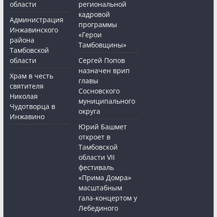
области
региональной
кадровой
Администрация
программы
Инжавинского
«Герои
района
Тамбовщины»
Тамбовской
области
Сергей Попов
назначен врип
Храм в честь
главы
святителя
Сосновского
Николая
муниципального
Чудотворца в
округа
Инжавино
Юрий Башмет
откроет в
Тамбовской
области VII
фестиваль
«Прима Домра»
масштабным
гала-концертом у
Лебединого