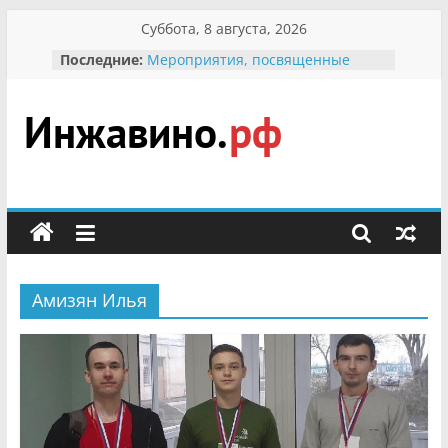
Перейти
Суббота, 8 августа, 2026
к
Последние:
Мероприятия, посвященные
содержимому
Международному Дню семьи
Присвоение звания «Почётный
гражданин Инжавинского округа»
участнице Великой
Инжавино.рф
Отечественной, фронтовичке
Александре Николаевне
Кирсановой
сельский
Безопасность в сети Интернет
портал
Ученики приняли участие в
мероприятии «Сохраним
первоцветы!»
Амизян Илья
В вольере Воронинского
заповедника родились крапчатые
суслики