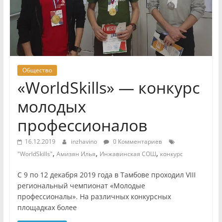
Общество
«WorldSkills» — конкурс
молодых
профессионалов
16.12.2019
inzhavino
0 Комментариев
,
,
,
"WorldSkills"
Амизян Илья
Инжавинская СОШ
конкурс
С 9 по 12 декабря 2019 года в Тамбове проходил VIII
региональный чемпионат «Молодые
профессионалы». На различных конкурсных
площадках более