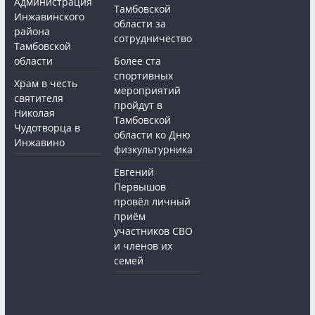
Администрация
Тамбовской
Инжавинского
области за
района
сотрудничество
Тамбовской
области
Более ста
спортивных
Храм в честь
мероприятий
святителя
пройдут в
Николая
Тамбовской
Чудотворца в
области ко Дню
Инжавино
физкультурника
Евгений
Первышов
провёл личный
приём
участников СВО
и членов их
семей