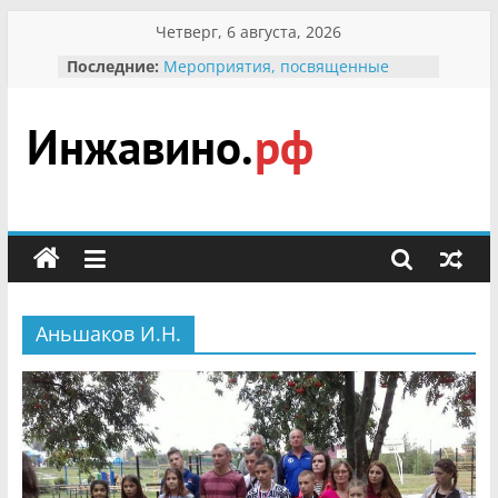
Перейти
Четверг, 6 августа, 2026
к
Последние:
Мероприятия, посвященные
содержимому
Международному Дню семьи
Присвоение звания «Почётный
гражданин Инжавинского округа»
участнице Великой
Инжавино.рф
Отечественной, фронтовичке
Александре Николаевне
Кирсановой
сельский
Безопасность в сети Интернет
портал
Ученики приняли участие в
мероприятии «Сохраним
первоцветы!»
Аньшаков И.Н.
В вольере Воронинского
заповедника родились крапчатые
суслики