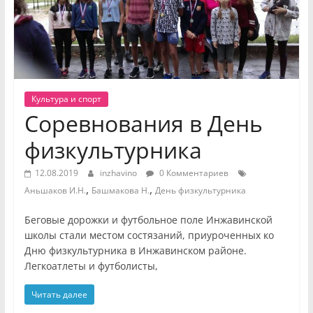
Культура и спорт
Соревнования в День
физкультурника
12.08.2019
inzhavino
0 Комментариев
,
,
Аньшаков И.Н.
Башмакова Н.
День физкультурника
Беговые дорожки и футбольное поле Инжавинской
школы стали местом состязаний, приуроченных ко
Дню физкультурника в Инжавинском районе.
Легкоатлеты и футболисты,
Читать далее