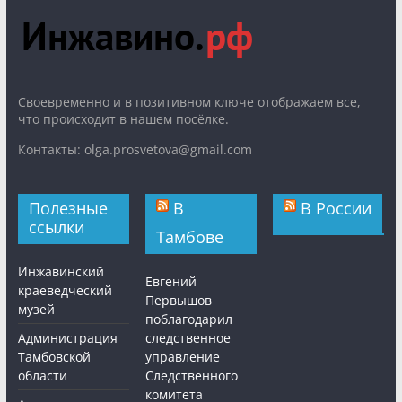
Cвоевременно и в позитивном ключе отображаем все,
что происходит в нашем посёлке.
Контакты: olga.prosvetova@gmail.com
Полезные
В
В России
ссылки
Тамбове
Инжавинский
Евгений
краеведческий
Первышов
музей
поблагодарил
Администрация
следственное
Тамбовской
управление
области
Следственного
комитета