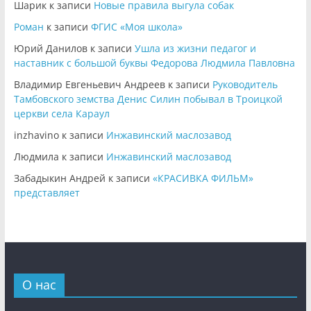
Шарик
к записи
Новые правила выгула собак
Роман
к записи
ФГИС «Моя школа»
Юрий Данилов
к записи
Ушла из жизни педагог и
наставник с большой буквы Федорова Людмила Павловна
Владимир Евгеньевич Андреев
к записи
Руководитель
Тамбовского земства Денис Силин побывал в Троицкой
церкви села Караул
inzhavino
к записи
Инжавинский маслозавод
Людмила
к записи
Инжавинский маслозавод
Забадыкин Андрей
к записи
«КРАСИВКА ФИЛЬМ»
представляет
О нас