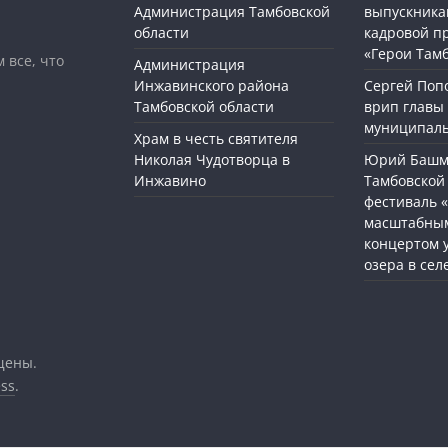
Администрация Тамбовской
выпускника
области
кадровой п
«Герои Там
 все, что
Администрация
Инжавинского района
Сергей Поп
Тамбовской области
врип главы
муниципаль
Храм в честь святителя
Николая Чудотворца в
Юрий Башме
Инжавино
Тамбовской 
фестиваль 
масштабным
концертом 
озера в сел
щены.
ss
.