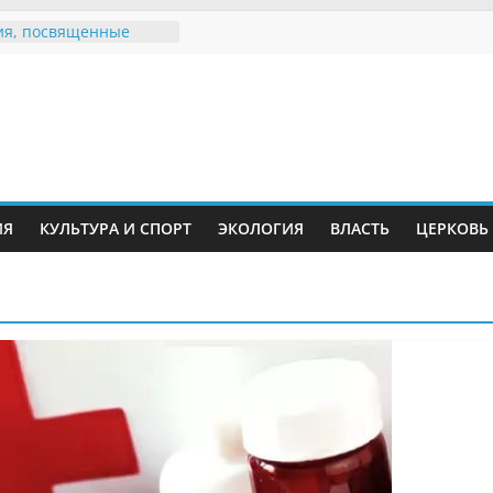
я, посвященные
ному Дню семьи
 звания «Почётный
Инжавинского округа»
Великой
ной, фронтовичке
 Николаевне
ь в сети Интернет
ИЯ
КУЛЬТУРА И СПОРТ
ЭКОЛОГИЯ
ВЛАСТЬ
ЦЕРКОВЬ
иняли участие в
и «Сохраним
!»
Воронинского
а родились крапчатые