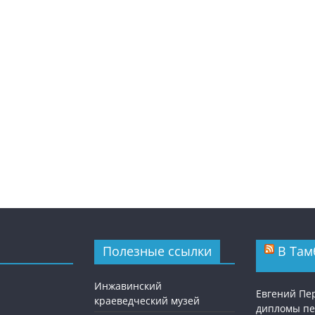
Полезные ссылки
В Там
Инжавинский
Евгений Пе
краеведческий музей
дипломы п