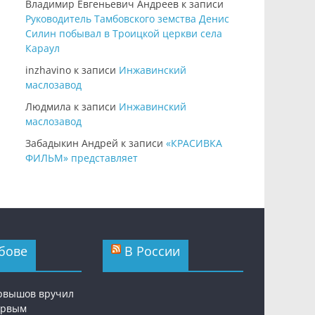
Владимир Евгеньевич Андреев
к записи
Руководитель Тамбовского земства Денис
Силин побывал в Троицкой церкви села
Караул
inzhavino
к записи
Инжавинский
маслозавод
Людмила
к записи
Инжавинский
маслозавод
Забадыкин Андрей
к записи
«КРАСИВКА
ФИЛЬМ» представляет
бове
В России
рвышов вручил
ервым