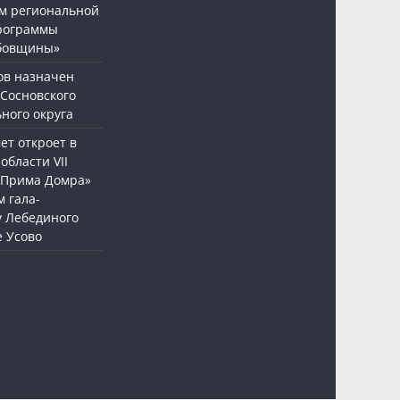
м региональной
рограммы
бовщины»
ов назначен
 Сосновского
ного округа
т откроет в
области VII
«Прима Домра»
 гала-
у Лебединого
е Усово