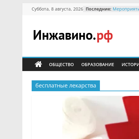
Перейти
Суббота, 8 августа, 2026
Последние:
Мероприяти
к
Международ
Присвоение
содержимому
гражданин 
участнице 
Инжавино.рф
Отечествен
Александре
Кирсановой
сельский
Безопасност
портал
ОБЩЕСТВО
ОБРАЗОВАНИЕ
ИСТОР
Ученики пр
мероприяти
первоцветы
В вольере 
бесплатные лекарства
заповедник
суслики