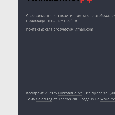
Cвоевременно и в позитивном ключе отображаем
происходит в нашем посёлке.
Контакты: olga.prosvetova@gmail.com
Копирайт © 2026
Инжавино.рф
. Все права защи
Тема
ColorMag
от ThemeGrill. Создано на
WordPre