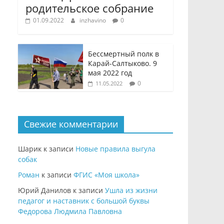
родительское собрание
01.09.2022
inzhavino
0
Бессмертный полк в
Карай-Салтыково. 9
мая 2022 год
0
11.05.2022
Свежие комментарии
Шарик
к записи
Новые правила выгула
собак
Роман
к записи
ФГИС «Моя школа»
Юрий Данилов
к записи
Ушла из жизни
педагог и наставник с большой буквы
Федорова Людмила Павловна