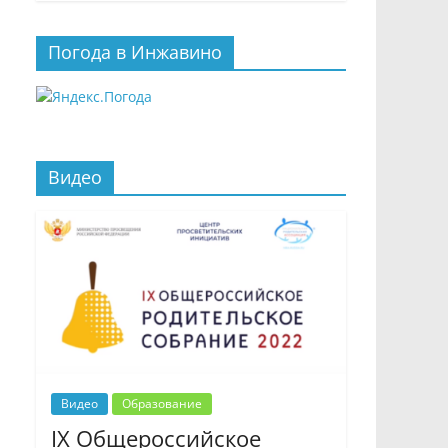
Погода в Инжавино
Видео
Видео
Образование
IX Общероссийское