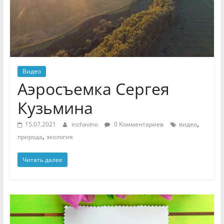
Видео
Аэросъемка Сергея
Кузьмина
,
15.07.2021
inzhavino
0 Комментариев
видео
,
природа
экология
Читать далее