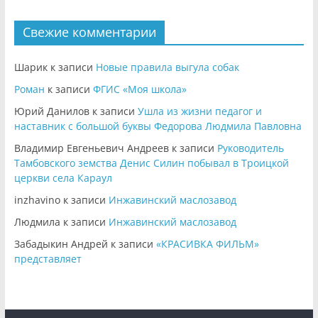
Свежие комментарии
Шарик
к записи
Новые правила выгула собак
Роман
к записи
ФГИС «Моя школа»
Юрий Данилов
к записи
Ушла из жизни педагог и
наставник с большой буквы Федорова Людмила Павловна
Владимир Евгеньевич Андреев
к записи
Руководитель
Тамбовского земства Денис Силин побывал в Троицкой
церкви села Караул
inzhavino
к записи
Инжавинский маслозавод
Людмила
к записи
Инжавинский маслозавод
Забадыкин Андрей
к записи
«КРАСИВКА ФИЛЬМ»
представляет