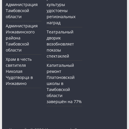
Администрация
культуры
Тамбовской
удостоены
области
региональных
наград
Администрация
Инжавинского
Театральный
района
дворик
Тамбовской
возобновляет
области
показы
спектаклей
Храм в честь
святителя
Капитальный
Николая
ремонт
Чудотворца в
Платоновской
Инжавино
школы в
Тамбовской
области
завершён на 77%