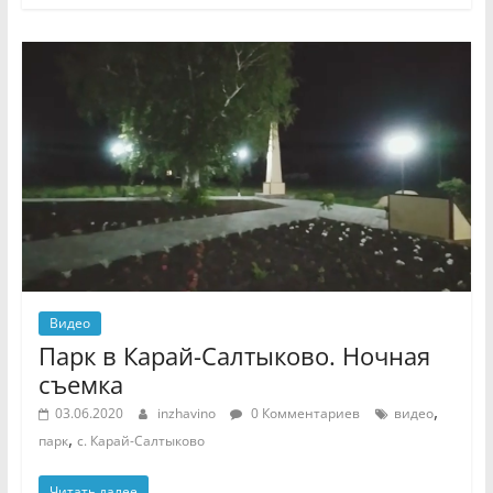
Видео
Парк в Карай-Салтыково. Ночная
съемка
,
03.06.2020
inzhavino
0 Комментариев
видео
,
парк
с. Карай-Салтыково
Читать далее