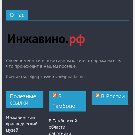
О нас
Cвоевременно и в позитивном ключе отображаем все,
что происходит в нашем посёлке.
Контакты: olga.prosvetova@gmail.com
Полезные
В
В России
ссылки
Тамбове
Инжавинский
В Тамбовской
краеведческий
области
музей
работники