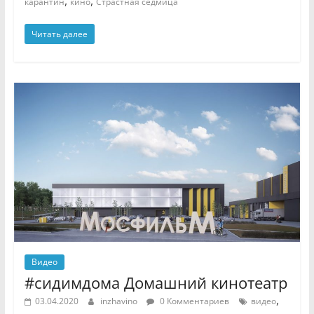
,
,
карантин
кино
Страстная седмица
Читать далее
Видео
#сидимдома Домашний кинотеатр
,
03.04.2020
inzhavino
0 Комментариев
видео