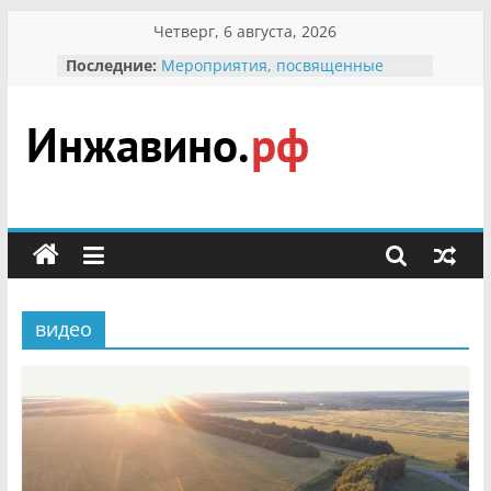
Перейти
Четверг, 6 августа, 2026
В вольере Воронинского
к
Последние:
заповедника родились крапчатые
содержимому
суслики
Мероприятия, посвященные
Международному Дню семьи
Присвоение звания «Почётный
Инжавино.рф
гражданин Инжавинского округа»
участнице Великой
Отечественной, фронтовичке
сельский
Александре Николаевне
портал
Кирсановой
Безопасность в сети Интернет
Ученики приняли участие в
видео
мероприятии «Сохраним
первоцветы!»