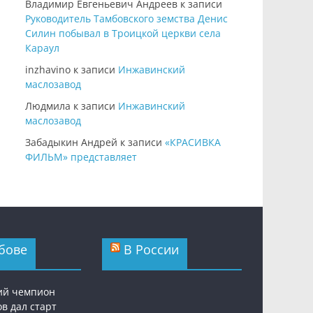
Владимир Евгеньевич Андреев
к записи
Руководитель Тамбовского земства Денис
Силин побывал в Троицкой церкви села
Караул
inzhavino
к записи
Инжавинский
маслозавод
Людмила
к записи
Инжавинский
маслозавод
Забадыкин Андрей
к записи
«КРАСИВКА
ФИЛЬМ» представляет
бове
В России
ий чемпион
в дал старт