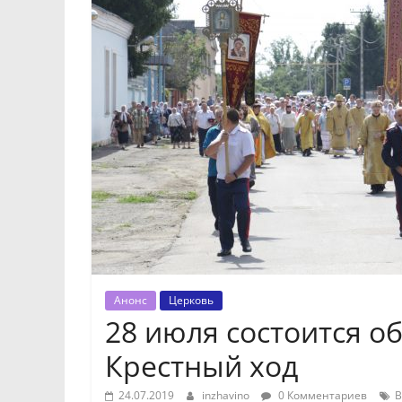
Анонс
Церковь
28 июля состоится 
Крестный ход
24.07.2019
inzhavino
0 Комментариев
В