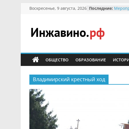
Перейти
Воскресенье, 9 августа, 2026
Последние:
Меропр
к
Междун
Присво
содержимому
гражда
участн
Инжавино.рф
Отечес
Алекса
Кирсан
сельский
Безопа
портал
ОБЩЕСТВО
ОБРАЗОВАНИЕ
ИСТОР
Ученик
меропр
первоц
В воль
Владимирский крестный ход
запове
суслик