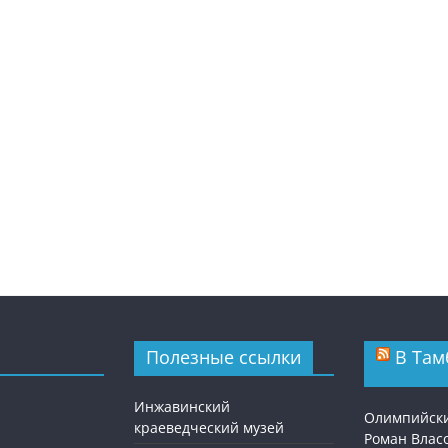
Полезные ссылки
В Там
Инжавинский
Олимпийск
краеведческий музей
Роман Власо