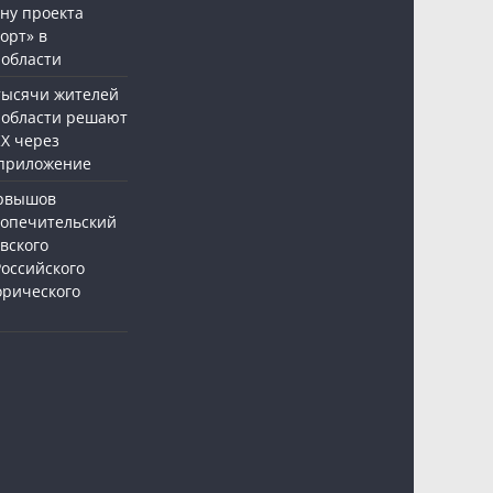
ну проекта
орт» в
 области
 тысячи жителей
 области решают
Х через
приложение
ервышов
Попечительский
вского
Российского
орического