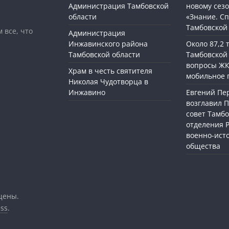
Администрация Тамбовской
новому сезо
области
«Знание. Сп
Тамбовской
 все, что
Администрация
Инжавинского района
Около 87,2
Тамбовской области
Тамбовской
вопросы ЖК
Храм в честь святителя
мобильное 
Николая Чудотворца в
Инжавино
Евгений П
возглавил 
совет Тамбо
отделения 
военно-ист
общества
щены.
ss
.