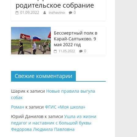
родительское собрание
01.09.2022
inzhavino
0
Бессмертный полк в
Карай-Салтыково. 9
мая 2022 год
0
11.05.2022
Свежие комментарии
Шарик
к записи
Новые правила выгула
собак
Роман
к записи
ФГИС «Моя школа»
Юрий Данилов
к записи
Ушла из жизни
педагог и наставник с большой буквы
Федорова Людмила Павловна