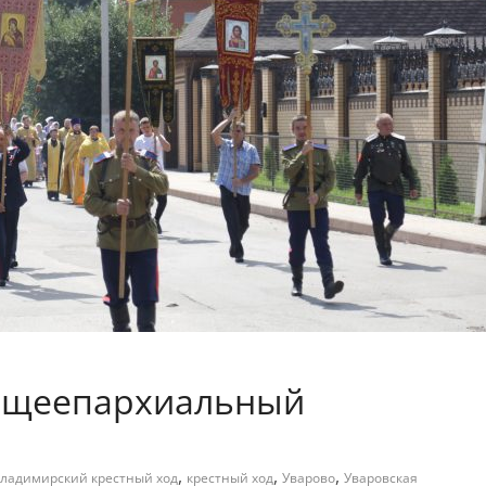
общеепархиальный
,
,
,
ладимирский крестный ход
крестный ход
Уварово
Уваровская