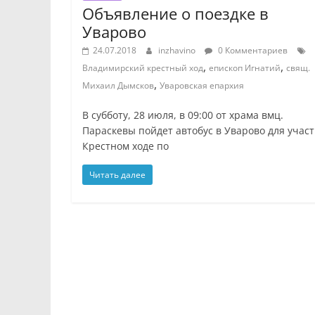
Объявление о поездке в
Уварово
24.07.2018
inzhavino
0 Комментариев
,
,
Владимирский крестный ход
епископ Игнатий
свящ.
,
Михаил Дымсков
Уваровская епархия
В субботу, 28 июля, в 09:00 от храма вмц.
Параскевы пойдет автобус в Уварово для участ
Крестном ходе по
Читать далее