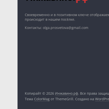
Cвоевременно и в позитивном ключе отображаем
происходит в нашем посёлке.
Контакты: olga.prosvetova@gmail.com
Копирайт © 2026
Инжавино.рф
. Все права защи
Тема
ColorMag
от ThemeGrill. Создано на
WordPre