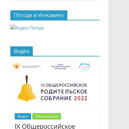
Погода в Инжавино
Видео
Видео
Образование
IX Общероссийское