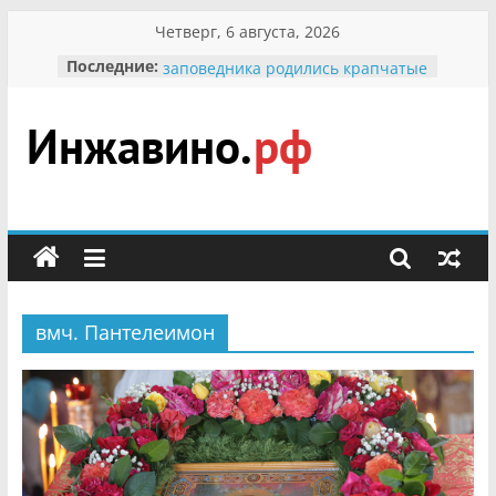
Перейти
Четверг, 6 августа, 2026
к
В вольере Воронинского
Последние:
содержимому
заповедника родились крапчатые
суслики
Мероприятия, посвященные
Международному Дню семьи
Инжавино.рф
Присвоение звания «Почётный
гражданин Инжавинского округа»
участнице Великой
сельский
Отечественной, фронтовичке
портал
Александре Николаевне
Кирсановой
Безопасность в сети Интернет
Ученики приняли участие в
вмч. Пантелеимон
мероприятии «Сохраним
первоцветы!»