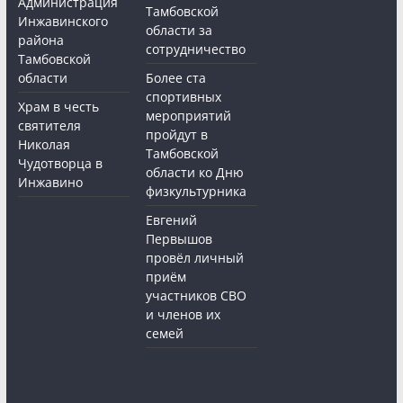
Администрация
Тамбовской
Инжавинского
области за
района
сотрудничество
Тамбовской
области
Более ста
спортивных
Храм в честь
мероприятий
святителя
пройдут в
Николая
Тамбовской
Чудотворца в
области ко Дню
Инжавино
физкультурника
Евгений
Первышов
провёл личный
приём
участников СВО
и членов их
семей