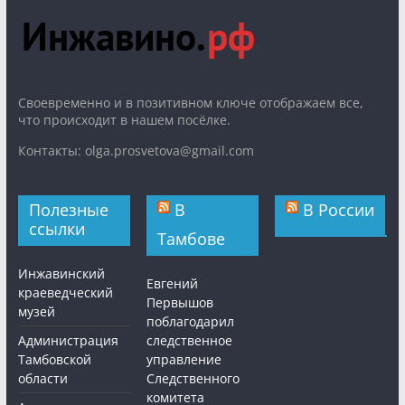
Cвоевременно и в позитивном ключе отображаем все,
что происходит в нашем посёлке.
Контакты: olga.prosvetova@gmail.com
Полезные
В
В России
ссылки
Тамбове
Инжавинский
Евгений
краеведческий
Первышов
музей
поблагодарил
Администрация
следственное
Тамбовской
управление
области
Следственного
комитета