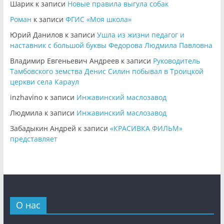
Шарик
к записи
Новые правила выгула собак
Роман
к записи
ФГИС «Моя школа»
Юрий Данилов
к записи
Ушла из жизни педагог и
наставник с большой буквы Федорова Людмила Павловна
Владимир Евгеньевич Андреев
к записи
Руководитель
Тамбовского земства Денис Силин побывал в Троицкой
церкви села Караул
inzhavino
к записи
Инжавинский маслозавод
Людмила
к записи
Инжавинский маслозавод
Забадыкин Андрей
к записи
«КРАСИВКА ФИЛЬМ»
представляет
О нас