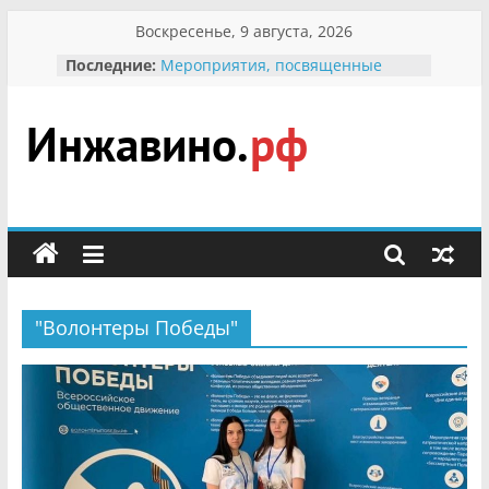
Перейти
Воскресенье, 9 августа, 2026
к
Последние:
Мероприятия, посвященные
содержимому
Международному Дню семьи
Присвоение звания «Почётный
гражданин Инжавинского округа»
участнице Великой
Инжавино.рф
Отечественной, фронтовичке
Александре Николаевне
Кирсановой
сельский
Безопасность в сети Интернет
портал
Ученики приняли участие в
мероприятии «Сохраним
первоцветы!»
"Волонтеры Победы"
В вольере Воронинского
заповедника родились крапчатые
суслики