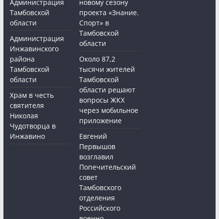
Администрация
новому сезону
Тамбовской
проекта «Знание.
области
Спорт» в
Тамбовской
Администрация
области
Инжавинского
района
Около 87,2
Тамбовской
тысячи жителей
области
Тамбовской
области решают
Храм в честь
вопросы ЖКХ
святителя
через мобильное
Николая
приложение
Чудотворца в
Инжавино
Евгений
Первышов
возглавил
Попечительский
совет
Тамбовского
отделения
Российского
военно-