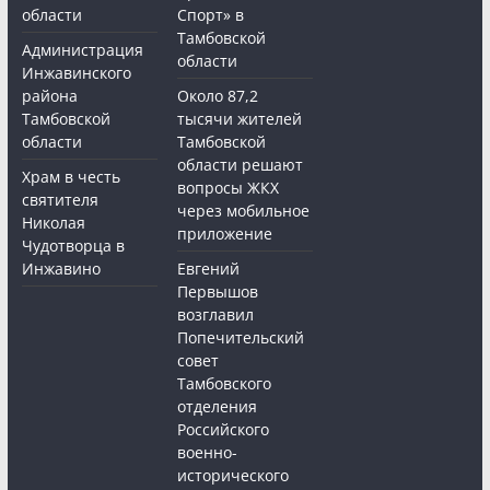
области
Спорт» в
Тамбовской
Администрация
области
Инжавинского
района
Около 87,2
Тамбовской
тысячи жителей
области
Тамбовской
области решают
Храм в честь
вопросы ЖКХ
святителя
через мобильное
Николая
приложение
Чудотворца в
Инжавино
Евгений
Первышов
возглавил
Попечительский
совет
Тамбовского
отделения
Российского
военно-
исторического