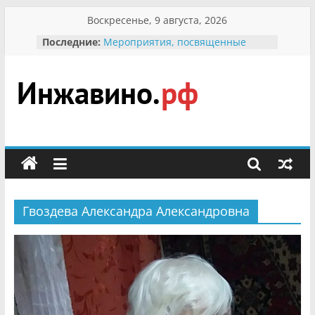
Перейти
Воскресенье, 9 августа, 2026
к
Последние:
Мероприятия, посвященные
содержимому
Международному Дню семьи
Присвоение звания «Почётный
гражданин Инжавинского округа»
участнице Великой
Инжавино.рф
Отечественной, фронтовичке
Александре Николаевне
Кирсановой
сельский
Безопасность в сети Интернет
портал
Ученики приняли участие в
мероприятии «Сохраним
первоцветы!»
Гвоздева Александра Александровна
В вольере Воронинского
заповедника родились крапчатые
суслики