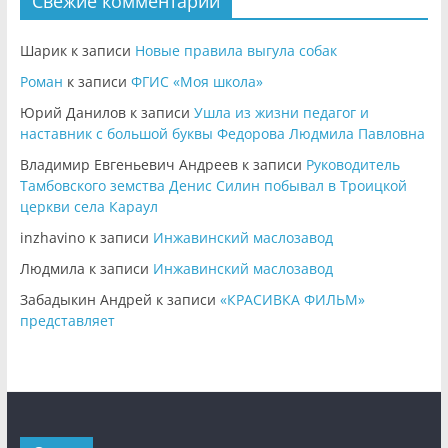
Свежие комментарии
Шарик
к записи
Новые правила выгула собак
Роман
к записи
ФГИС «Моя школа»
Юрий Данилов
к записи
Ушла из жизни педагог и
наставник с большой буквы Федорова Людмила Павловна
Владимир Евгеньевич Андреев
к записи
Руководитель
Тамбовского земства Денис Силин побывал в Троицкой
церкви села Караул
inzhavino
к записи
Инжавинский маслозавод
Людмила
к записи
Инжавинский маслозавод
Забадыкин Андрей
к записи
«КРАСИВКА ФИЛЬМ»
представляет