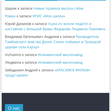
Шарик
к записи
Новые правила выгула собак
Роман
к записи
ФГИС «Моя школа»
Юрий Данилов
к записи
Ушла из жизни педагог и
наставник с большой буквы Федорова Людмила Павловна
Владимир Евгеньевич Андреев
к записи
Руководитель
Тамбовского земства Денис Силин побывал в Троицкой
церкви села Караул
inzhavino
к записи
Инжавинский маслозавод
Людмила
к записи
Инжавинский маслозавод
Забадыкин Андрей
к записи
«КРАСИВКА ФИЛЬМ»
представляет
О нас