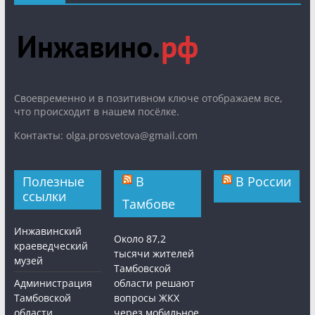
Cвоевременно и в позитивном ключе отображаем все,
что происходит в нашем посёлке.
Контакты: olga.prosvetova@gmail.com
Полезные
В
В России
ссылки
Тамбове
Инжавинский
Около 87,2
краеведческий
тысячи жителей
музей
Тамбовской
Администрация
области решают
Тамбовской
вопросы ЖКХ
области
через мобильное