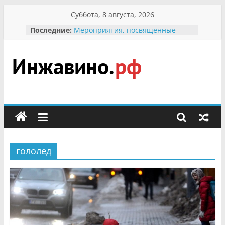
Перейти
Суббота, 8 августа, 2026
к
Последние:
Мероприятия, посвященные
содержимому
Международному Дню семьи
Присвоение звания «Почётный
гражданин Инжавинского округа»
участнице Великой
Инжавино.рф
Отечественной, фронтовичке
Александре Николаевне
Кирсановой
сельский
Безопасность в сети Интернет
портал
Ученики приняли участие в
мероприятии «Сохраним
первоцветы!»
гололед
В вольере Воронинского
заповедника родились крапчатые
суслики