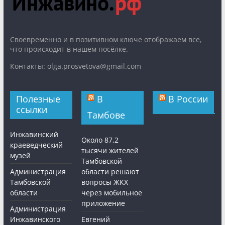
Cвоевременно и в позитивном ключе отображаем все,
что происходит в нашем посёлке.
Контакты: olga.prosvetova@gmail.com
Полезные
В
В России
ссылки
Тамбове
Инжавинский
Около 87,2
краеведческий
тысячи жителей
музей
Тамбовской
Администрация
области решают
Тамбовской
вопросы ЖКХ
области
через мобильное
приложение
Администрация
Инжавинского
Евгений