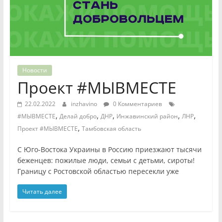
Новости
Проект #МЫВМЕСТЕ
22.02.2022
inzhavino
0 Комментариев
,
,
,
,
,
#МЫВМЕСТЕ
Делай добро
ДНР
Инжавинский район
ЛНР
,
Проект #МЫВМЕСТЕ
Тамбовская область
С Юго-Востока Украины в Россию приезжают тысячи
беженцев: пожилые люди, семьи с детьми, сироты!
Границу с Ростовской областью пересекли уже
Читать далее