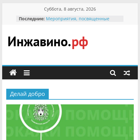
Перейти
Суббота, 8 августа, 2026
к
Последние:
Мероприятия, посвященные
содержимому
Международному Дню семьи
Присвоение звания «Почётный
гражданин Инжавинского округа»
участнице Великой
Инжавино.рф
Отечественной, фронтовичке
Александре Николаевне
Кирсановой
сельский
Безопасность в сети Интернет
портал
Ученики приняли участие в
мероприятии «Сохраним
первоцветы!»
Делай добро
В вольере Воронинского
заповедника родились крапчатые
суслики