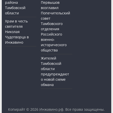
района
Первышов
Тамбовской
возглавил
области
Попечительский
совет
Храм в честь
Тамбовского
святителя
отделения
Николая
Российского
Чудотворца в
военно-
Инжавино
исторического
общества
Жителей
Тамбовской
области
предупреждают
о новой схеме
обмана
Копирайт © 2026
Инжавино.рф
. Все права защищены.