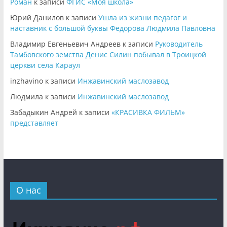
Роман
к записи
ФГИС «Моя школа»
Юрий Данилов
к записи
Ушла из жизни педагог и
наставник с большой буквы Федорова Людмила Павловна
Владимир Евгеньевич Андреев
к записи
Руководитель
Тамбовского земства Денис Силин побывал в Троицкой
церкви села Караул
inzhavino
к записи
Инжавинский маслозавод
Людмила
к записи
Инжавинский маслозавод
Забадыкин Андрей
к записи
«КРАСИВКА ФИЛЬМ»
представляет
О нас