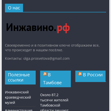
О нас
Cвоевременно и в позитивном ключе отображаем все,
что происходит в нашем посёлке.
Контакты: olga.prosvetova@gmail.com
Полезные
В
В России
ссылки
Тамбове
Инжавинский
Около 87,2
краеведческий
тысячи жителей
музей
Тамбовской
Администрация
области решают