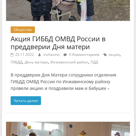
Общество
Акция ГИББД ОМВД России в
преддверии Дня матери
,
25.11.2022
inzhavino
0 Комментариев
акция
,
,
,
ГИБДД
День матери
Инжавинский район
ПДД
В преддверии Дня Матери сотрудники отделения
ГИБДД ОМВД России по Инжавинскому району
провели акцию и поздравили мам и бабушек –
Читать далее