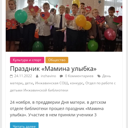
Культура и спорт
Общество
Праздник «Мамина улыбка»
24.11.2022
inzhavino
0 Комментариев
День
,
,
,
,
матери
дети
Инжавинская СОШ
конкурс
Отдел по работе с
детьми Инжавинской библиотеки
24 ноября, в преддверии Дня матери, в детском
отделе библиотеки прошел праздник «Мамина
улыбка». Участие в нем приняли ученики 3
Читать далее