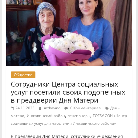
Общество
Сотрудники Центра социальных
услуг посетили своих подопечных
в преддверии Дня Матери
24.11.2023
inzhavino
0 Комментариев
День
,
,
,
матери
Инжавинский район
пенсионеры
ТОГБУ СОН «Центр
социальных услуг для населения Инжавинского района»
В преддверии Дня Матери, сотрудники учреждения