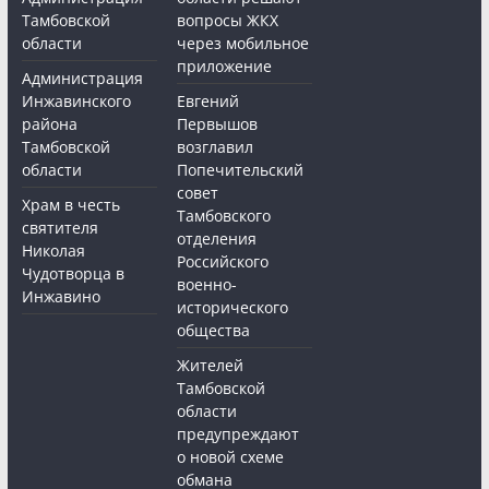
Тамбовской
вопросы ЖКХ
области
через мобильное
приложение
Администрация
Инжавинского
Евгений
района
Первышов
Тамбовской
возглавил
области
Попечительский
совет
Храм в честь
Тамбовского
святителя
отделения
Николая
Российского
Чудотворца в
военно-
Инжавино
исторического
общества
Жителей
Тамбовской
области
предупреждают
о новой схеме
обмана