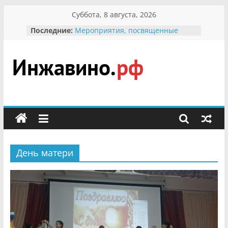
Перейти
Суббота, 8 августа, 2026
к
В вольере Воронинского
Последние:
содержимому
заповедника родились крапчатые
суслики
Мероприятия, посвященные
Международному Дню семьи
Инжавино.рф
Присвоение звания «Почётный
гражданин Инжавинского округа»
участнице Великой
сельский
Отечественной, фронтовичке
портал
Александре Николаевне
Кирсановой
Безопасность в сети Интернет
День матери
Ученики приняли участие в
мероприятии «Сохраним
первоцветы!»