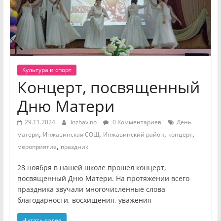
Культура и спорт
Концерт, посвященный
Дню Матери
29.11.2024
inzhavino
0 Комментариев
День
,
,
,
,
матери
Инжавинская СОШ
Инжавинский район
концерт
,
мероприятие
праздник
28 ноября в нашей школе прошел концерт,
посвященный Дню Матери. На протяжении всего
праздника звучали многочисленные слова
благодарности, восхищения, уважения
Читать далее