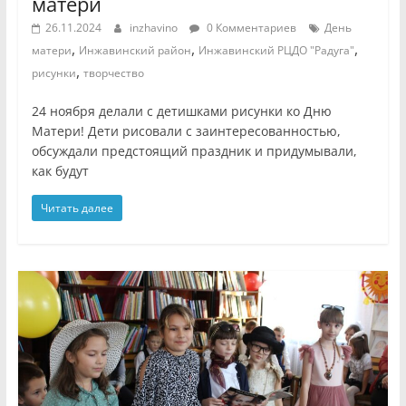
матери
26.11.2024
inzhavino
0 Комментариев
День
,
,
,
матери
Инжавинский район
Инжавинский РЦДО "Радуга"
,
рисунки
творчество
24 ноября делали с детишками рисунки ко Дню
Матери! Дети рисовали с заинтересованностью,
обсуждали предстоящий праздник и придумывали,
как будут
Читать далее