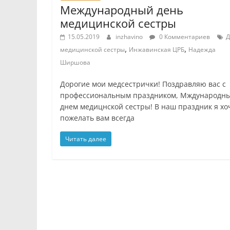
Международный день
медицинской сестры
15.05.2019
inzhavino
0 Комментариев
Д
,
,
медицинской сестры
Инжавинская ЦРБ
Надежда
Ширшова
Дорогие мои медсестрички! Поздравляю вас с
профессиональным праздником, Мждународн
днем медицнской сестры! В наш праздник я хо
пожелать вам всегда
Читать далее