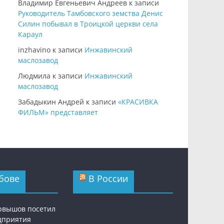
Владимир Евгеньевич Андреев
к записи
Руководитель Тамбовского земства Денис
Силин побывал в Троицкой церкви села
Караул
inzhavino
к записи
Инжавинский
маслозавод
Людмила
к записи
Инжавинский
маслозавод
Забадыкин Андрей
к записи
«КРАСИВКА
ФИЛЬМ» представляет
бове
В России
рвышов посетил
дприятия