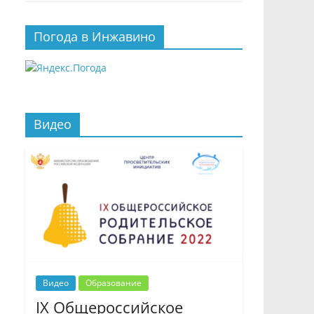
Погода в Инжавино
Видео
Видео
Образование
IX Общероссийское