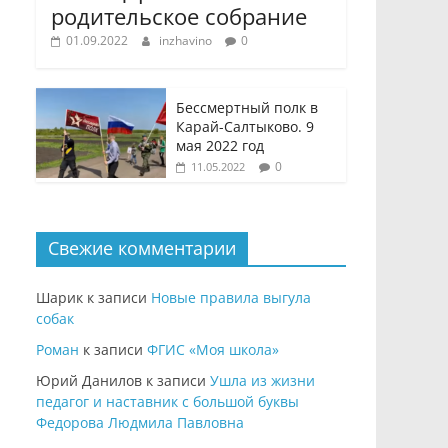
родительское собрание
01.09.2022
inzhavino
0
Бессмертный полк в
Карай-Салтыково. 9
мая 2022 год
0
11.05.2022
Свежие комментарии
Шарик
к записи
Новые правила выгула
собак
Роман
к записи
ФГИС «Моя школа»
Юрий Данилов
к записи
Ушла из жизни
педагог и наставник с большой буквы
Федорова Людмила Павловна