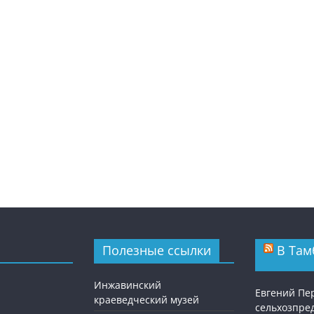
Полезные ссылки
В Там
Инжавинский
Евгений Пе
краеведческий музей
сельхозпре