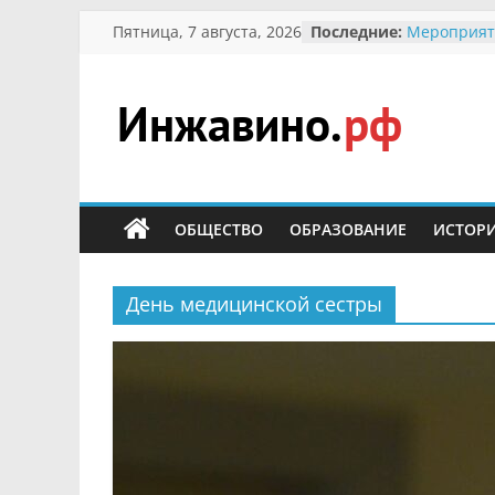
Перейти
Пятница, 7 августа, 2026
Последние:
Мероприят
к
Междунаро
Присвоени
содержимому
гражданин 
участнице 
Инжавино.рф
Отечествен
Александре
Кирсаново
сельский
Безопаснос
портал
ОБЩЕСТВО
ОБРАЗОВАНИЕ
ИСТОР
Ученики пр
мероприят
первоцветы
В вольере 
День медицинской сестры
заповедник
суслики