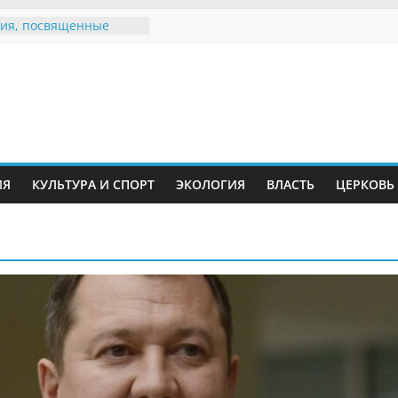
ия, посвященные
дному Дню семьи
е звания «Почётный
Инжавинского округа»
Великой
ной, фронтовичке
 Николаевне
й
ть в сети Интернет
ИЯ
КУЛЬТУРА И СПОРТ
ЭКОЛОГИЯ
ВЛАСТЬ
ЦЕРКОВЬ
иняли участие в
ии «Сохраним
!»
Воронинского
а родились крапчатые