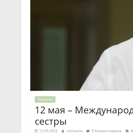
Новости
12 мая – Междунаро
сестры
12.05.2022
inzhavino
0 Комментариев
А