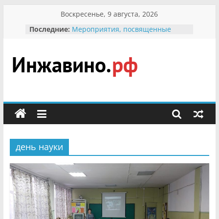
Перейти
Воскресенье, 9 августа, 2026
к
Последние:
Мероприятия, посвященные
содержимому
Международному Дню семьи
Присвоение звания «Почётный
гражданин Инжавинского округа»
участнице Великой
Инжавино.рф
Отечественной, фронтовичке
Александре Николаевне
Кирсановой
сельский
Безопасность в сети Интернет
портал
Ученики приняли участие в
мероприятии «Сохраним
первоцветы!»
день науки
В вольере Воронинского
заповедника родились крапчатые
суслики