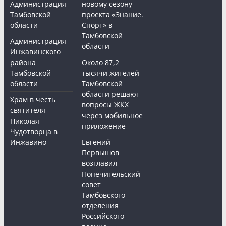
Администрация
новому сезону
Тамбовской
проекта «Знание.
области
Спорт» в
Тамбовской
Администрация
области
Инжавинского
района
Около 87,2
Тамбовской
тысячи жителей
области
Тамбовской
области решают
Храм в честь
вопросы ЖКХ
святителя
через мобильное
Николая
приложение
Чудотворца в
Инжавино
Евгений
Первышов
возглавил
Попечительский
совет
Тамбовского
отделения
Российского