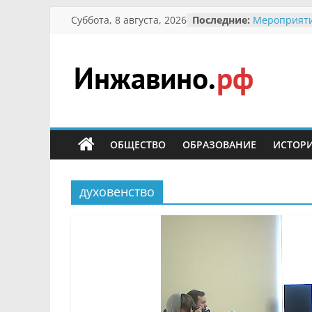
Перейти
Суббота, 8 августа, 2026
Последние:
Мероприяти
к
Международ
Присвоение
содержимому
гражданин 
участнице 
Инжавино.рф
Отечествен
Александре
Кирсановой
сельский
Безопасност
портал
ОБЩЕСТВО
ОБРАЗОВАНИЕ
ИСТОР
Ученики пр
мероприяти
первоцветы
В вольере 
духовенство
заповедник
суслики