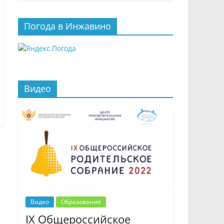
Погода в Инжавино
Видео
Видео
Образование
IX Общероссийское