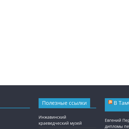
Полезные ссылки
В Там
Инжавинский
Евгений Пе
краеведческий музей
дипломы п