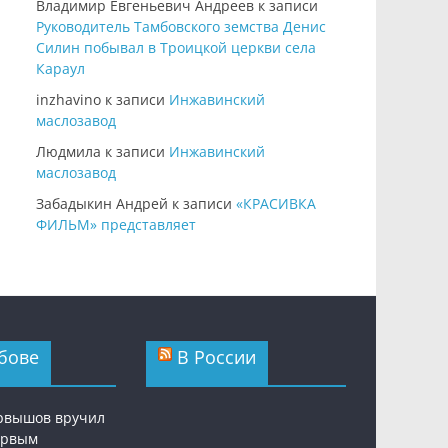
Владимир Евгеньевич Андреев
к записи
Руководитель Тамбовского земства Денис
Силин побывал в Троицкой церкви села
Караул
inzhavino
к записи
Инжавинский
маслозавод
Людмила
к записи
Инжавинский
маслозавод
Забадыкин Андрей
к записи
«КРАСИВКА
ФИЛЬМ» представляет
бове
В России
рвышов вручил
ервым