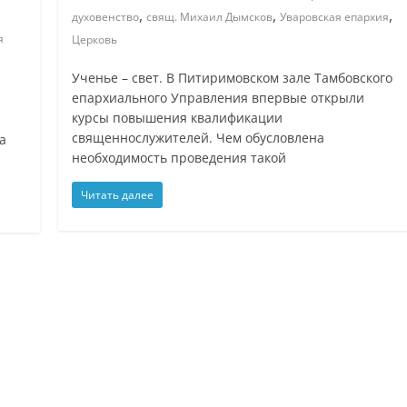
,
,
,
духовенство
свящ. Михаил Дымсков
Уваровская епархия
я
Церковь
Ученье – свет. В Питиримовском зале Тамбовского
епархиального Управления впервые открыли
курсы повышения квалификации
священнослужителей. Чем обусловлена
а
необходимость проведения такой
Читать далее