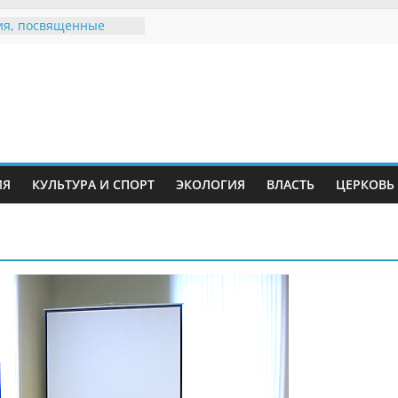
я, посвященные
ному Дню семьи
 звания «Почётный
Инжавинского округа»
Великой
ной, фронтовичке
 Николаевне
ь в сети Интернет
ИЯ
КУЛЬТУРА И СПОРТ
ЭКОЛОГИЯ
ВЛАСТЬ
ЦЕРКОВЬ
иняли участие в
и «Сохраним
!»
Воронинского
а родились крапчатые