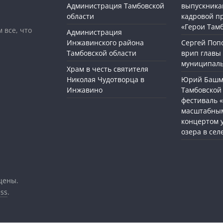
Администрация Тамбовской
выпускника
области
кадровой п
«Герои Там
 все, что
Администрация
Инжавинского района
Сергей Поп
Тамбовской области
врип главы
муниципаль
Храм в честь святителя
Николая Чудотворца в
Юрий Башме
Инжавино
Тамбовской 
фестиваль 
масштабным
концертом 
озера в сел
щены.
ss
.