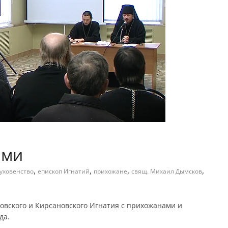
ами
,
,
,
,
уховенство
епископ Игнатий
прихожане
свящ. Михаил Дымсков
овского и Кирсановского Игнатия с прихожанами и
да.