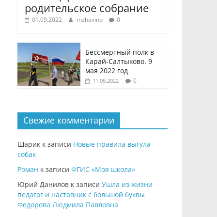
родительское собрание
01.09.2022
inzhavino
0
Бессмертный полк в
Карай-Салтыково. 9
мая 2022 год
0
11.05.2022
Свежие комментарии
Шарик
к записи
Новые правила выгула
собак
Роман
к записи
ФГИС «Моя школа»
Юрий Данилов
к записи
Ушла из жизни
педагог и наставник с большой буквы
Федорова Людмила Павловна