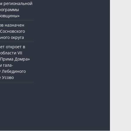
м региональной
рограммы
бовщины»
ов назначен
 Сосновского
ного округа
т откроет в
области VII
«Прима Домра»
 гала-
у Лебединого
е Усово