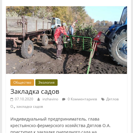
Общество
Экология
Закладка садов
07.10.2020
inzhavino
0 Комментариев
Дятлов
,
О.
закладка садов
Индивидуальный предприниматель, глава
крестьянско-фермерского хозяйства Дятлов О.А.
приступил к закладке очередного сада на