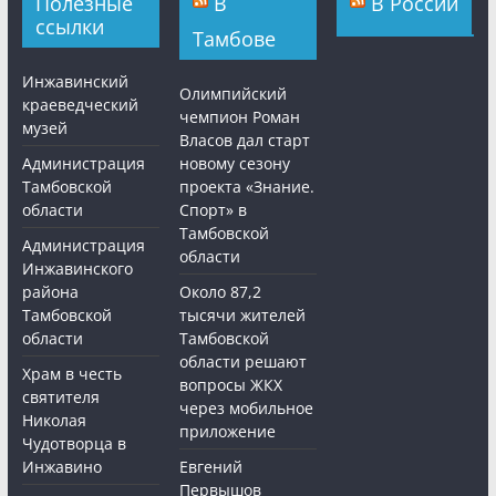
Полезные
В
В России
ссылки
Тамбове
Инжавинский
Олимпийский
краеведческий
чемпион Роман
музей
Власов дал старт
Администрация
новому сезону
Тамбовской
проекта «Знание.
области
Спорт» в
Тамбовской
Администрация
области
Инжавинского
района
Около 87,2
Тамбовской
тысячи жителей
области
Тамбовской
области решают
Храм в честь
вопросы ЖКХ
святителя
через мобильное
Николая
приложение
Чудотворца в
Инжавино
Евгений
Первышов