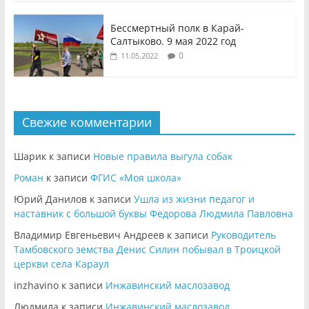
Бессмертный полк в Карай-
Салтыково. 9 мая 2022 год
0
11.05.2022
Свежие комментарии
Шарик
к записи
Новые правила выгула собак
Роман
к записи
ФГИС «Моя школа»
Юрий Данилов
к записи
Ушла из жизни педагог и
наставник с большой буквы Федорова Людмила Павловна
Владимир Евгеньевич Андреев
к записи
Руководитель
Тамбовского земства Денис Силин побывал в Троицкой
церкви села Караул
inzhavino
к записи
Инжавинский маслозавод
Людмила
к записи
Инжавинский маслозавод