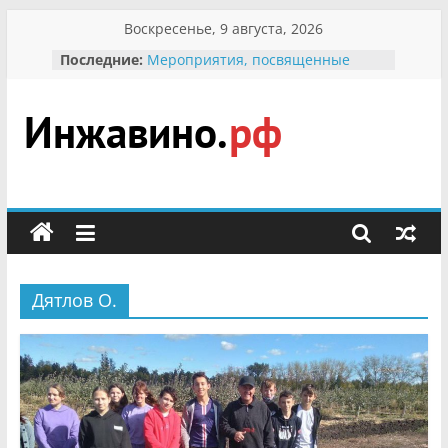
Перейти
Воскресенье, 9 августа, 2026
к
Последние:
Мероприятия, посвященные
содержимому
Международному Дню семьи
Присвоение звания «Почётный
гражданин Инжавинского округа»
участнице Великой
Инжавино.рф
Отечественной, фронтовичке
Александре Николаевне
Кирсановой
сельский
Безопасность в сети Интернет
портал
Ученики приняли участие в
мероприятии «Сохраним
первоцветы!»
Дятлов О.
В вольере Воронинского
заповедника родились крапчатые
суслики