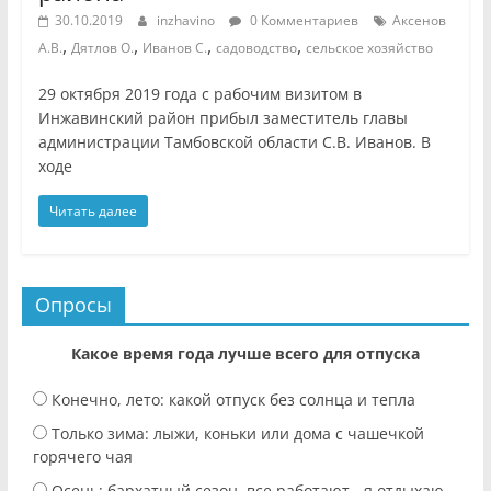
30.10.2019
inzhavino
0 Комментариев
Аксенов
,
,
,
,
А.В.
Дятлов О.
Иванов С.
садоводство
сельское хозяйство
29 октября 2019 года с рабочим визитом в
Инжавинский район прибыл заместитель главы
администрации Тамбовской области С.В. Иванов. В
ходе
Читать далее
Опросы
Какое время года лучше всего для отпуска
Конечно, лето: какой отпуск без солнца и тепла
Только зима: лыжи, коньки или дома с чашечкой
горячего чая
Осень: бархатный сезон, все работают - я отдыхаю