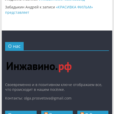
Забадыкин Андрей
к записи
«КРАСИВКА ФИЛЬМ»
представляет
О нас
Cвоевременно и в позитивном ключе отображаем все,
что происходит в нашем посёлке.
Контакты: olga.prosvetova@gmail.com